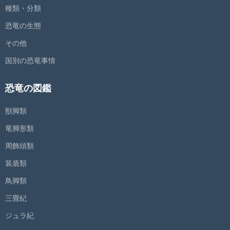
種類・分類
恐竜の生態
その他
国別の恐竜事情
恐竜の図鑑
獣脚類
竜脚形類
周飾頭類
装盾類
鳥脚類
三畳紀
ジュラ紀