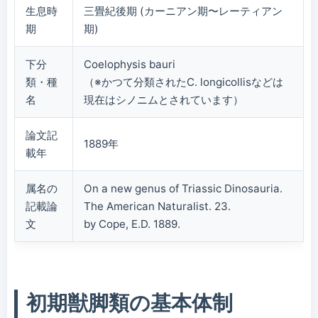
生息時
三畳紀後期 (カーニアン期〜レーティアン
期
期)
下分
Coelophysis bauri
類・種
（※かつて分類されたC. longicollisなどは
名
現在はシノニムとされています）
論文記
1889年
載年
属名の
On a new genus of Triassic Dinosauria.
記載論
The American Naturalist. 23.
文
by Cope, E.D. 1889.
初期獣脚類の基本体制