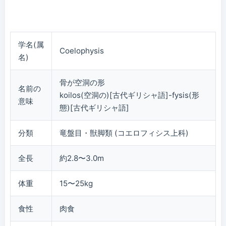
学名(属
Coelophysis
名)
骨が空洞の形
名前の
koilos(空洞の)[古代ギリシャ語]-fysis(形
意味
態)[古代ギリシャ語]
分類
竜盤目・獣脚類 (コエロフィシス上科)
全長
約2.8〜3.0m
体重
15〜25kg
食性
肉食