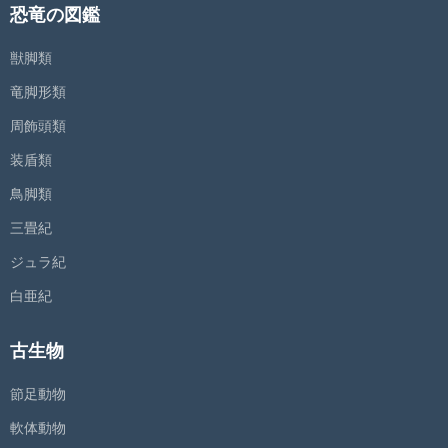
恐竜の図鑑
獣脚類
竜脚形類
周飾頭類
装盾類
鳥脚類
三畳紀
ジュラ紀
白亜紀
古生物
節足動物
軟体動物