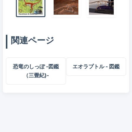
関連ページ
恐竜のしっぽ -図鑑
エオラプトル - 図鑑
（三畳紀)-