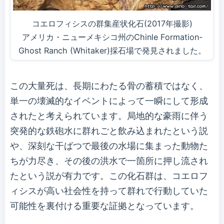
コエロフィシスの群集産状化石(2017年撮影)
アメリカ・ニューメキシコ州のChinle Formation-
Ghost Ranch (Whitaker)採石場で発見されました。
この大量死は、長期にわたる骨の蓄積ではなく、
単一の壊滅的なイベントによって一瞬にして形成
されたと考えられています。局地的な豪雨に伴う
突発的な鉄砲水に群れごと飲み込まれたという説
や、深刻な干ばつで最後の水場に集まった動物た
ちが力尽き、その後の洪水で一箇所に押し流され
たという説が有力です。この化石群は、コエロフ
ィシスが高い社会性を持って群れで行動していた
可能性を裏付ける重要な証拠となっています。