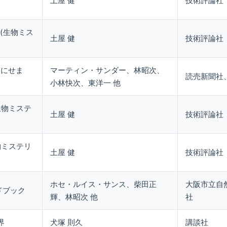
土屋 健
技術評論社
(生物ミス
土屋 健
技術評論社
謎にせま
マーティン・サンダー、林昭次、
読売新聞社
小林快次、東洋一 他
生物ミステ
土屋 健
技術評論社
物ミステリ
土屋 健
技術評論社
ホセ・ルイス・サンス、柴田正
大阪市立自
ドブック
輝、林昭次 他
社
界
犬塚 則久
講談社