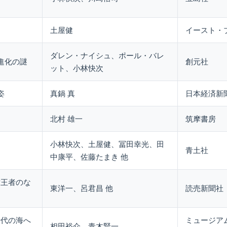
土屋健
イースト・
ダレン・ナイシュ、ポール・バレ
進化の謎
創元社
ット、小林快次
姿
真鍋 真
日本経済新
北村 雄一
筑摩書房
小林快次、土屋健、冨田幸光、田
青土社
中康平、佐藤たまき 他
対王者のな
東洋一、呂君昌 他
読売新聞社
時代の海へ
ミュージア
相田裕介、青木賢一