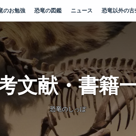
竜のお勉強
恐竜の図鑑
ニュース
恐竜以外の古
考文献・書籍
恐竜のしっぽ