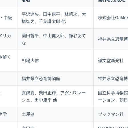
平沢達矢、田中康平、林昭次、大
級・中級
株式会社Gakke
橋智之、千葉謙太郎 他
メリカ
薗田哲平、中山健太郎、静谷あて
福井県立恐竜博
な
み解く
相場大佑
誠文堂新光社
福井県立恐竜博物館
福井県立恐竜博
R
真鍋真、柴田正輝、アダムD.マー
国立科学博物館
シュ、田中康平 他
ーション、朝日
物学
土屋健
ブックマン社