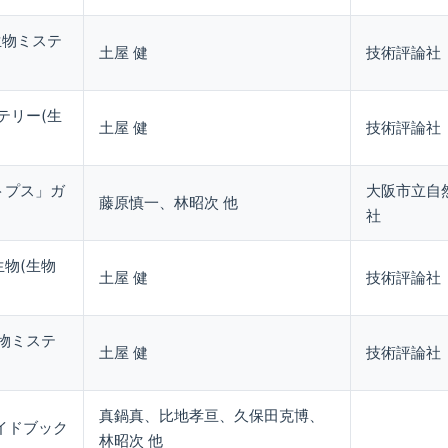
生物ミステ
土屋 健
技術評論社
テリー(生
土屋 健
技術評論社
トプス」ガ
大阪市立自
藤原慎一、林昭次 他
社
物(生物
土屋 健
技術評論社
物ミステ
土屋 健
技術評論社
真鍋真、比地孝亘、久保田克博、
イドブック
林昭次 他