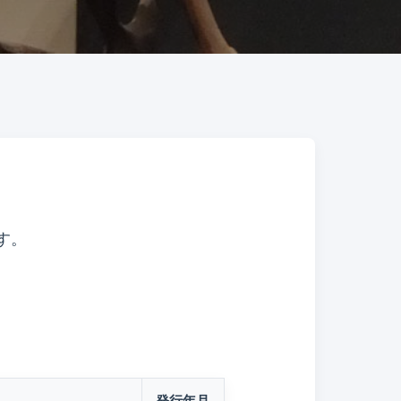
す。
発行年月