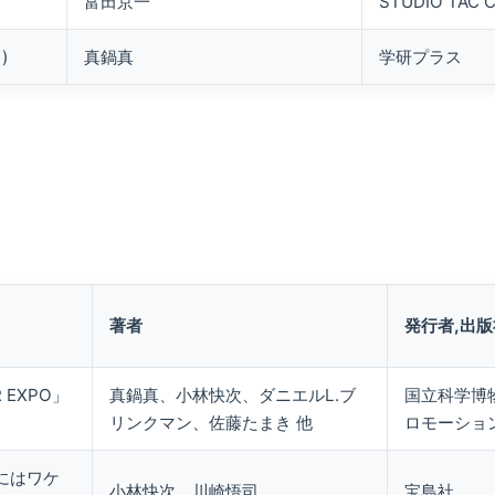
富田京一
STUDIO TAC 
)
真鍋真
学研プラス
著者
発行者,出版
 EXPO」
真鍋真、小林快次、ダニエルL.ブ
国立科学博物
リンクマン、佐藤たまき 他
ロモーショ
にはワケ
小林快次、川崎悟司
宝島社