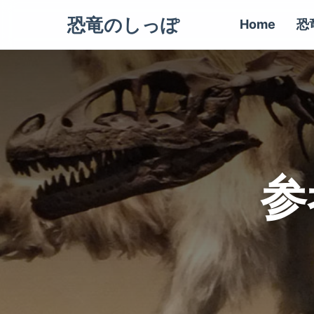
恐竜のしっぽ
Home
恐
参