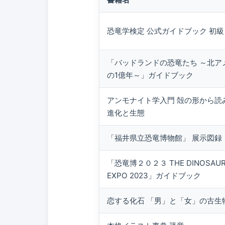
恐竜学検定 公式ガイドブック 初
「バッドランドの恐竜たち ～北ア
の1億年～」ガイドブック
アンモナイト学入門 殻の形から読
進化と生態
「福井県立恐竜博物館」 展示図録
「恐竜博２０２３ THE DINOSAU
EXPO 2023」ガイドブック
恋する化石 「男」と「女」の古生