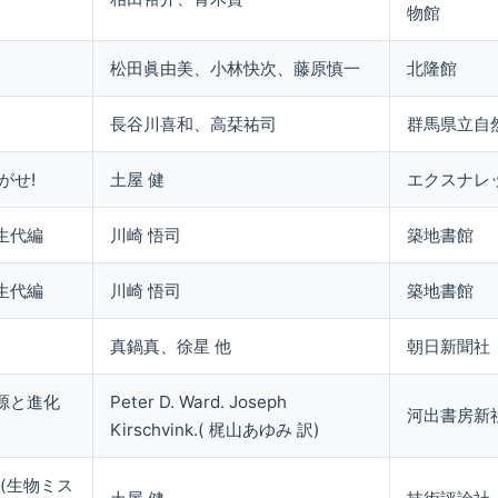
物館
松田眞由美、小林快次、藤原慎一
北隆館
長谷川喜和、高栞祐司
群馬県立自
がせ!
土屋 健
エクスナレ
生代編
川崎 悟司
築地書館
生代編
川崎 悟司
築地書館
真鍋真、徐星 他
朝日新聞社
源と進化
Peter D. Ward. Joseph
河出書房新
Kirschvink.( 梶山あゆみ 訳)
(生物ミス