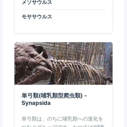
メソサウルス
モササウルス
単弓類(哺乳類型爬虫類) -
Synapsida
単弓類は、のちに哺乳類への進化を