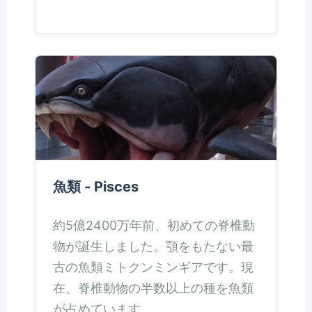
魚類 - Pisces
約5億2400万年前、初めての脊椎動
物が誕生しました。顎をもたない最
古の魚類ミトクンミンギアです。現
在、脊椎動物の半数以上の種を魚類
が占めています。