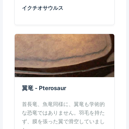
イクチオサウルス
翼竜 - Pterosaur
首長竜、魚竜同様に、翼竜も学術的
な恐竜ではありません。羽毛を持た
ず、膜を張った翼で滑空していまし