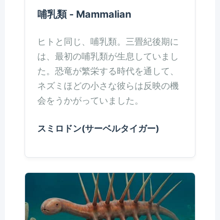
哺乳類 - Mammalian
ヒトと同じ、哺乳類。三畳紀後期に
は、最初の哺乳類が生息していまし
た。恐竜が繁栄する時代を通して、
ネズミほどの小さな彼らは反映の機
会をうかがっていました。
スミロドン(サーベルタイガー)