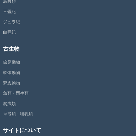
鳥脚類
三畳紀
ジュラ紀
白亜紀
古生物
節足動物
軟体動物
棘皮動物
魚類・両生類
爬虫類
単弓類・哺乳類
サイトについて