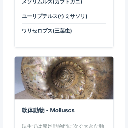
メソリムルス(カブトガニ)
ユーリプテルス(ウミサソリ)
ワリセロプス(三葉虫)
軟体動物 - Molluscs
現生では節足動物門に次ぐ大きな動