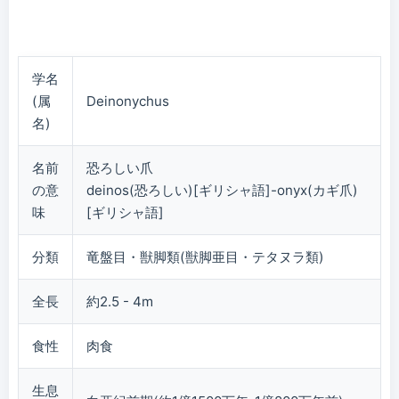
学名
(属
Deinonychus
名)
名前
恐ろしい爪
の意
deinos(恐ろしい)[ギリシャ語]-onyx(カギ爪)
味
[ギリシャ語]
分類
竜盤目・獣脚類(獣脚亜目・テタヌラ類)
全長
約2.5 - 4m
食性
肉食
生息