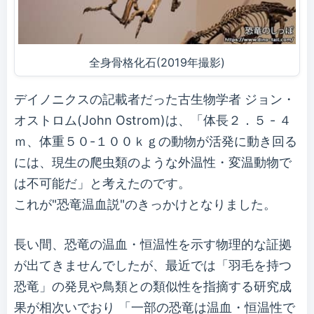
全身骨格化石(2019年撮影)
デイノニクスの記載者だった古生物学者 ジョン・
オストロム(John Ostrom)は、「体長２．５ - ４
ｍ、体重５０-１００ｋｇの動物が活発に動き回る
には、現生の爬虫類のような外温性・変温動物で
は不可能だ」と考えたのです。
これが"恐竜温血説"のきっかけとなりました。
長い間、恐竜の温血・恒温性を示す物理的な証拠
が出てきませんでしたが、最近では「羽毛を持つ
恐竜」の発見や鳥類との類似性を指摘する研究成
果が相次いでおり 「一部の恐竜は温血・恒温性で