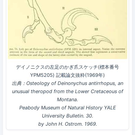
デイノニクスの左足のかぎ爪スケッチ(標本番号
YPM5205) 記載論文抜粋(1969年)
出典：Osteology of Deinonychus antirrhopus, an
unusual theropod from the Lower Cretaceous of
Montana.
Peabody Museum of Natural History YALE
University Bulletin. 30.
by John H. Ostrom. 1969.