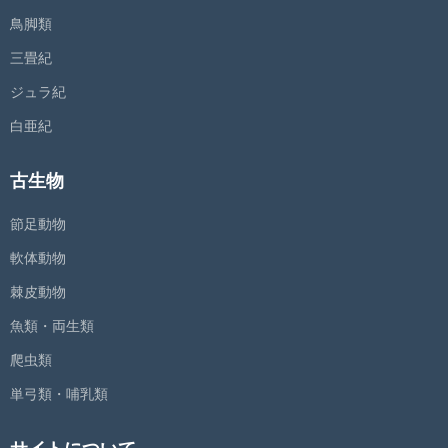
鳥脚類
三畳紀
ジュラ紀
白亜紀
古生物
節足動物
軟体動物
棘皮動物
魚類・両生類
爬虫類
単弓類・哺乳類