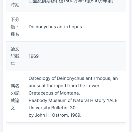
白亜紀前期(約1億1500万年-1億800万年前)
時期
下分
類・
Deinonychus antirrhopus
種名
論文
記載
1969
年
Osteology of Deinonychus antirrhopus, an
属名
unusual theropod from the Lower
の記
Cretaceous of Montana.
載論
Peabody Museum of Natural History YALE
文
University Bulletin. 30.
by John H. Ostrom. 1969.