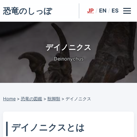
恐竜のしっぽ
JP
/
EN
/
ES
デイノニクス
Deinonychus
Home
>
恐竜の図鑑
>
獣脚類
>
デイノニクス
デイノニクスとは