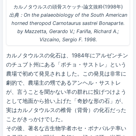
カルノタウルスの頭骨スケッチ-論文抜粋(1998年)
出典：On the palaeobiology of the South American
horned theropod Carnotaurus sastrei Bonaparte.
by Mazzetta, Gerardo V.; Fariña, Richard A.;
Vizcaíno, Sergio F. 1998.
カルノタウルスの化石は、1984年にアルゼンチン
のチュブト州にある「ポチョ・サストレ」という
農場で初めて発見されました。この発見は非常に
劇的で、農場主の甥であるアンヘル・サストレ
が、言うことを聞かない羊の群れに投げつけよう
として地面から拾い上げた「奇妙な形の石」が、
実はカルノタウルスの椎骨（背骨）の化石だった
ことがきっかけでした。
その後、著名な古生物学者ホセ・ボナパルテ率い