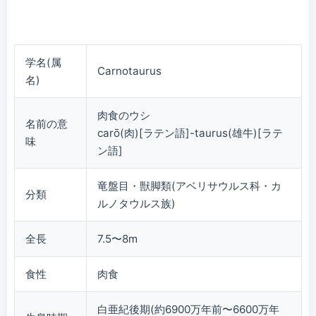
学名(属
Carnotaurus
名)
肉食のウシ
名前の意
carō(肉)[ラテン語]-taurus(雄牛)[ラテ
味
ン語]
竜盤目・獣脚類(アベリサウルス科・カ
分類
ルノタウルス族)
全長
7.5〜8m
食性
肉食
白亜紀後期(約6900万年前〜6600万年