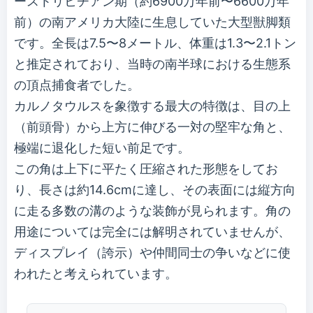
ーストリヒチアン期（約6900万年前〜6600万年
前）の南アメリカ大陸に生息していた大型獣脚類
です。全長は7.5〜8メートル、体重は1.3〜2.1トン
と推定されており、当時の南半球における生態系
の頂点捕食者でした。
カルノタウルスを象徴する最大の特徴は、目の上
（前頭骨）から上方に伸びる一対の堅牢な角と、
極端に退化した短い前足です。
この角は上下に平たく圧縮された形態をしてお
り、長さは約14.6cmに達し、その表面には縦方向
に走る多数の溝のような装飾が見られます。角の
用途については完全には解明されていませんが、
ディスプレイ（誇示）や仲間同士の争いなどに使
われたと考えられています。