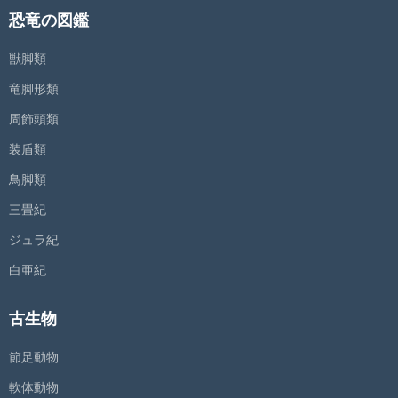
恐竜の図鑑
獣脚類
竜脚形類
周飾頭類
装盾類
鳥脚類
三畳紀
ジュラ紀
白亜紀
古生物
節足動物
軟体動物