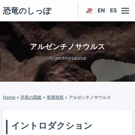
恐竜のしっぽ
JP
/
EN
/
ES
アルゼンチノサウルス
Argentinosaurus
Home
>
恐竜の図鑑
>
竜脚形類
>
アルゼンチノサウルス
イントロダクション