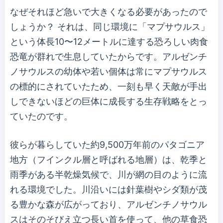
なぜそれほど急いで大きくなる必要があったので
しょうか？ それは、同じ環境に「マプサウルス」
という体長10〜12メートルに達する恐ろしい肉食
恐竜が群れで生息していたからです。アルゼンチ
ノサウルスの幼体や若い個体は常にマプサウルス
の標的にされていたため、一刻も早く天敵が手出
しできないほどの巨体に成長する生存戦略をとっ
ていたのです。
彼らが暮らしていた約9,500万年前のパタゴニア
地方（フインクル層と呼ばれる地層）は、乾季と
雨季がある半乾燥気候で、川が網の目のように流
れる環境でした。川沿いには針葉樹やシダ類が茂
る豊かな森が広がっており、アルゼンチノサウル
スはそのそびえ立つ長い首を使って、他の草食恐