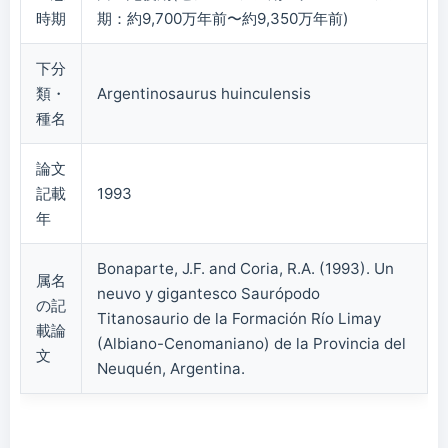
時期
期：約9,700万年前〜約9,350万年前)
下分
類・
Argentinosaurus huinculensis
種名
論文
記載
1993
年
Bonaparte, J.F. and Coria, R.A. (1993). Un
属名
neuvo y gigantesco Saurópodo
の記
Titanosaurio de la Formación Río Limay
載論
(Albiano-Cenomaniano) de la Provincia del
文
Neuquén, Argentina.