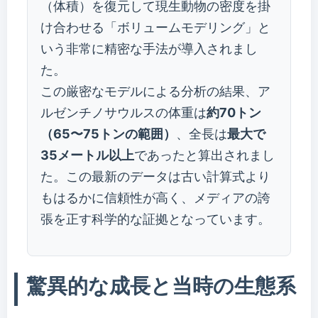
（体積）を復元して現生動物の密度を掛
け合わせる「ボリュームモデリング」と
いう非常に精密な手法が導入されまし
た。
この厳密なモデルによる分析の結果、ア
ルゼンチノサウルスの体重は
約70トン
（65〜75トンの範囲）
、全長は
最大で
35メートル以上
であったと算出されまし
た。この最新のデータは古い計算式より
もはるかに信頼性が高く、メディアの誇
張を正す科学的な証拠となっています。
驚異的な成長と当時の生態系