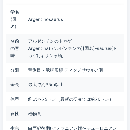
学名
(属
Argentinosaurus
名)
名前
アルゼンチンのトカゲ
の意
Argentina(アルゼンチンの)[国名]-saurus(ト
味
カゲ)[ギリシャ語]
分類
竜盤目・竜脚形類 ティタノサウルス類
全長
最大で約35m以上
体重
約65〜75トン（最新の研究では約70トン）
食性
植物食
生息
白亜紀後期(セノマニアン期〜チューロニアン