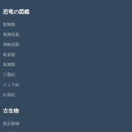
恐竜の図鑑
獣脚類
竜脚形類
周飾頭類
装盾類
鳥脚類
三畳紀
ジュラ紀
白亜紀
古生物
節足動物