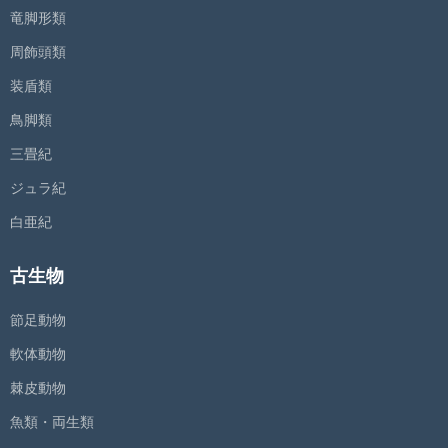
竜脚形類
周飾頭類
装盾類
鳥脚類
三畳紀
ジュラ紀
白亜紀
古生物
節足動物
軟体動物
棘皮動物
魚類・両生類