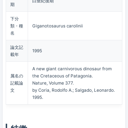
白亜紀後期
期
下分
類・種
Giganotosaurus carolinii
名
論文記
1995
載年
A new giant carnivorous dinosaur from
属名の
the Cretaceous of Patagonia.
記載論
Nature, Volume 377.
文
by Coria, Rodolfo A.; Salgado, Leonardo.
1995.