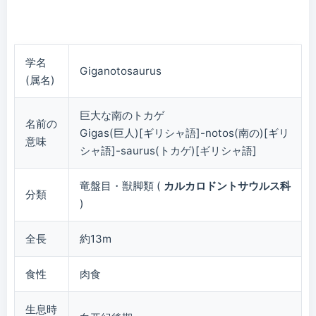
学名
Giganotosaurus
(属名)
巨大な南のトカゲ
名前の
Gigas(巨人)[ギリシャ語]-notos(南の)[ギリ
意味
シャ語]-saurus(トカゲ)[ギリシャ語]
竜盤目・獣脚類 (
カルカロドントサウルス科
分類
)
全長
約13m
食性
肉食
生息時