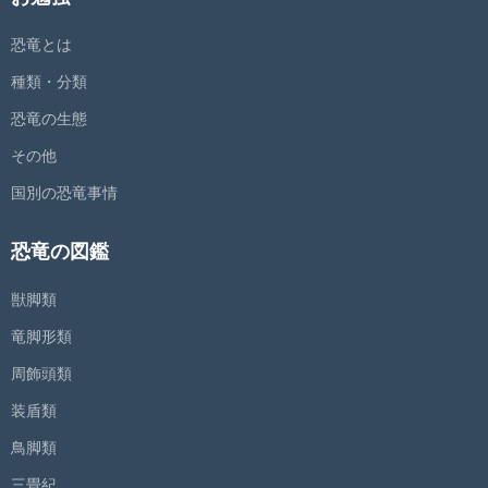
恐竜とは
種類・分類
恐竜の生態
その他
国別の恐竜事情
恐竜の図鑑
獣脚類
竜脚形類
周飾頭類
装盾類
鳥脚類
三畳紀