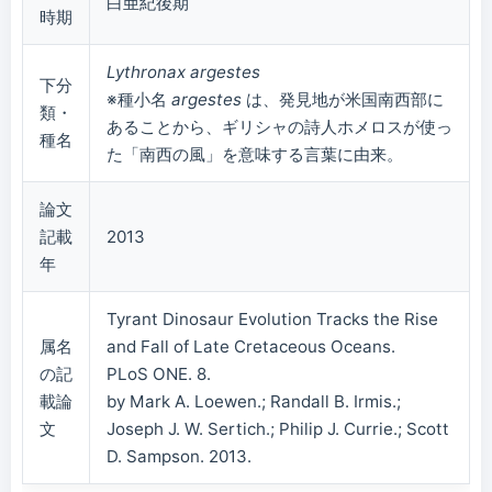
白亜紀後期
時期
Lythronax argestes
下分
※種小名
argestes
は、発見地が米国南西部に
類・
あることから、ギリシャの詩人ホメロスが使っ
種名
た「南西の風」を意味する言葉に由来。
論文
記載
2013
年
Tyrant Dinosaur Evolution Tracks the Rise
属名
and Fall of Late Cretaceous Oceans.
の記
PLoS ONE. 8.
載論
by Mark A. Loewen.; Randall B. Irmis.;
文
Joseph J. W. Sertich.; Philip J. Currie.; Scott
D. Sampson. 2013.