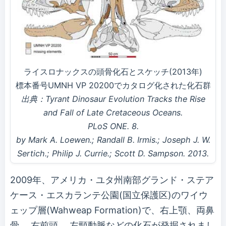
ライスロナックスの頭骨化石とスケッチ(2013年)
標本番号UMNH VP 20200でカタログ化された化石群
出典：Tyrant Dinosaur Evolution Tracks the Rise
and Fall of Late Cretaceous Oceans.
PLoS ONE. 8.
by Mark A. Loewen.; Randall B. Irmis.; Joseph J. W.
Sertich.; Philip J. Currie.; Scott D. Sampson. 2013.
2009年、アメリカ・ユタ州南部グランド・ステア
ケース・エスカランテ公園(国立保護区)のワイウ
ェップ層(Wahweap Formation)で、右上顎、両鼻
骨 、右前頭 、左頸動脈などの化石が発掘されまし