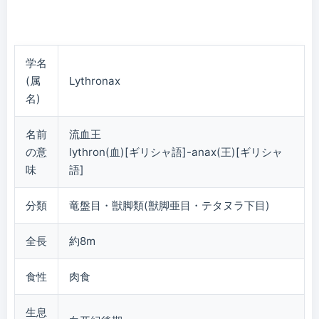
学名
(属
Lythronax
名)
名前
流血王
の意
lythron(血)[ギリシャ語]-anax(王)[ギリシャ
味
語]
分類
竜盤目・獣脚類(獣脚亜目・テタヌラ下目)
全長
約8m
食性
肉食
生息