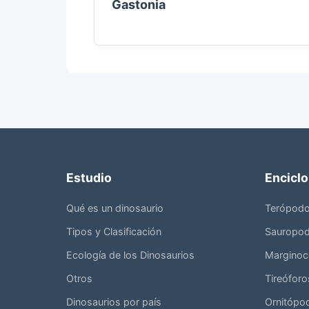
Gastonia
Estudio
Encicl
Qué es un dinosaurio
Terópod
Tipos y Clasificación
Sauropo
Ecología de los Dinosaurios
Marginoc
Otros
Tireóforo
Dinosaurios por país
Ornitópo