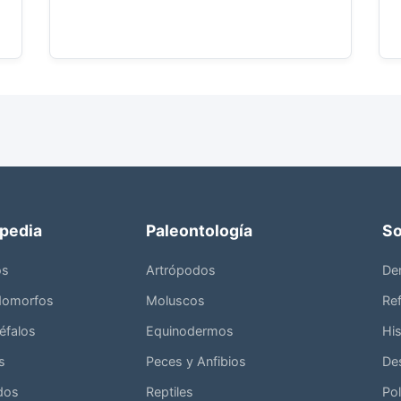
opedia
Paleontología
So
os
Artrópodos
De
domorfos
Moluscos
Ref
éfalos
Equinodermos
His
s
Peces y Anfibios
De
dos
Reptiles
Pol