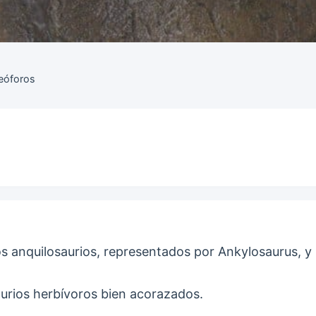
reóforos
os anquilosaurios, representados por Ankylosaurus, y
aurios herbívoros bien acorazados.