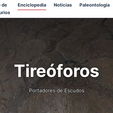
o de
Enciclopedia
Noticias
Paleontología
urios
Tireóforos
Portadores de Escudos