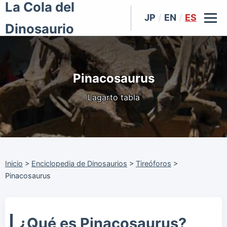
La Cola del
JP
/
EN
/
ES
Dinosaurio
Pinacosaurus
Lagarto tabla
Inicio
>
Enciclopedia de Dinosaurios
>
Tireóforos
>
Pinacosaurus
¿Qué es Pinacosaurus?