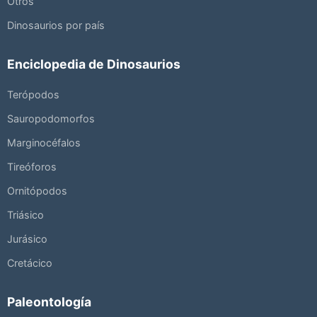
Otros
Dinosaurios por país
Enciclopedia de Dinosaurios
Terópodos
Sauropodomorfos
Marginocéfalos
Tireóforos
Ornitópodos
Triásico
Jurásico
Cretácico
Paleontología