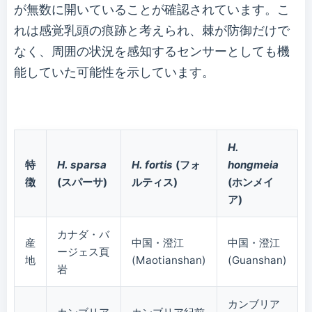
が無数に開いていることが確認されています。こ
れは感覚乳頭の痕跡と考えられ、棘が防御だけで
なく、周囲の状況を感知するセンサーとしても機
能していた可能性を示しています。
H.
特
H. sparsa
H. fortis
(フォ
hongmeia
徴
(スパーサ)
ルティス)
(ホンメイ
ア)
カナダ・バ
産
中国・澄江
中国・澄江
ージェス頁
地
(Maotianshan)
(Guanshan)
岩
カンブリア