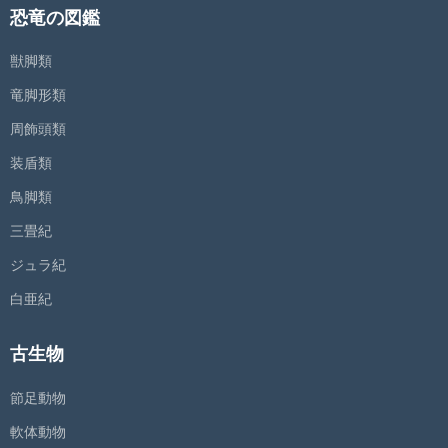
恐竜の図鑑
獣脚類
竜脚形類
周飾頭類
装盾類
鳥脚類
三畳紀
ジュラ紀
白亜紀
古生物
節足動物
軟体動物