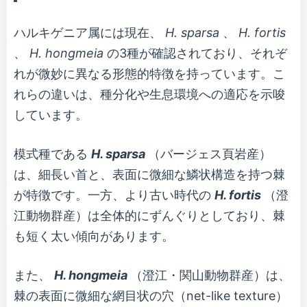
ハルキゲニア属には現在、
H. sparsa
、
H. fortis
、
H. hongmeia
の3種が確認されており、それぞ
れが微妙に異なる形態的特徴を持っています。こ
れらの違いは、種分化や生息環境への適応を示唆
しています。
模式種である
H. sparsa
（バージェス頁岩産）
は、細長い首と、表面に微細な鱗状構造を持つ棘
が特徴です。一方、より古い時代の
H. fortis
（澄
江動物群産）は全体的にずんぐりとしており、棘
も短く太い傾向があります。
また、
H. hongmeia
（澄江・関山動物群産）は、
棘の表面に微細な網目状の穴（net-like texture）