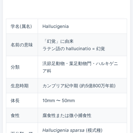
学名(属名)
Hallucigenia
「幻覚」に由来
名前の意味
ラテン語の hallucinatio = 幻覚
汎節足動物・葉足動物門・ハルキゲニ
分類
ア科
生息時期
カンブリア紀中期 (約5億800万年前)
体長
10mm 〜 50mm
食性
腐食性または微小捕食性
Hallucigenia sparsa
(模式種)