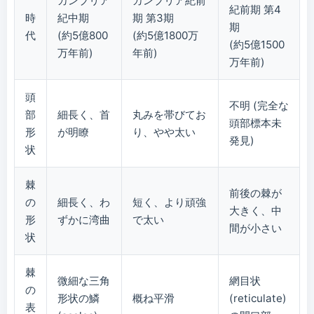
カンブリア
カンブリア紀前
紀前期 第4
時
紀中期
期 第3期
期
代
(約5億800
(約5億1800万
(約5億1500
万年前)
年前)
万年前)
頭
不明 (完全な
部
細長く、首
丸みを帯びてお
頭部標本未
形
が明瞭
り、やや太い
発見)
状
棘
前後の棘が
の
細長く、わ
短く、より頑強
大きく、中
形
ずかに湾曲
で太い
間が小さい
状
棘
微細な三角
網目状
の
形状の鱗
概ね平滑
(reticulate)
表