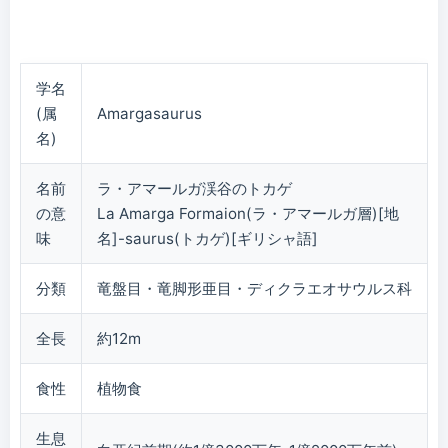
学名
(属
Amargasaurus
名)
名前
ラ・アマールガ渓谷のトカゲ
の意
La Amarga Formaion(ラ・アマールガ層)[地
味
名]-saurus(トカゲ)[ギリシャ語]
分類
竜盤目・竜脚形亜目・ディクラエオサウルス科
全長
約12m
食性
植物食
生息