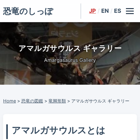
恐竜のしっぽ
JP
/
EN
/
ES
アマルガサウルス ギャラリー
Amargasaurus Gallery
Home
>
恐竜の図鑑
>
竜脚形類
>
アマルガサウルス ギャラリー
アマルガサウルスとは