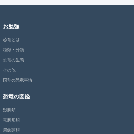
お勉強
恐竜とは
種類・分類
恐竜の生態
その他
国別の恐竜事情
恐竜の図鑑
獣脚類
竜脚形類
周飾頭類