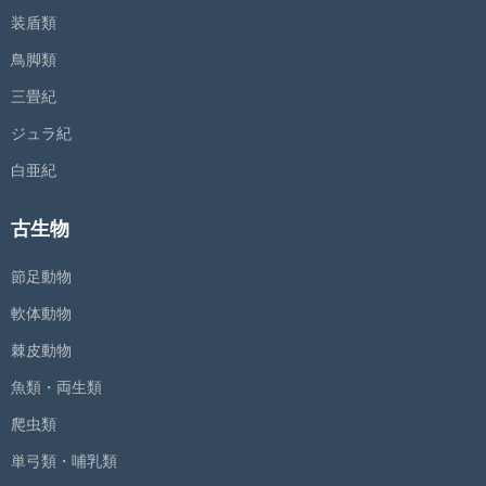
装盾類
鳥脚類
三畳紀
ジュラ紀
白亜紀
古生物
節足動物
軟体動物
棘皮動物
魚類・両生類
爬虫類
単弓類・哺乳類