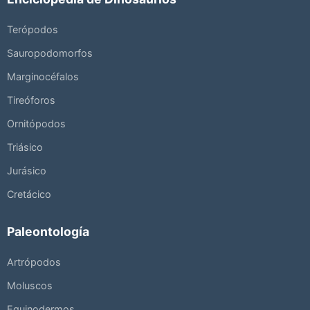
Terópodos
Sauropodomorfos
Marginocéfalos
Tireóforos
Ornitópodos
Triásico
Jurásico
Cretácico
Paleontología
Artrópodos
Moluscos
Equinodermos