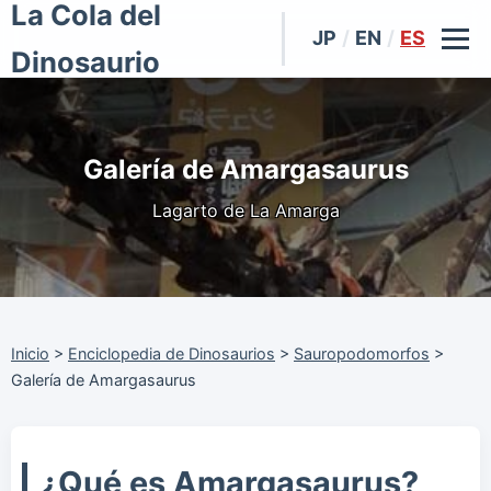
La Cola del
JP
/
EN
/
ES
Dinosaurio
Galería de Amargasaurus
Lagarto de La Amarga
Inicio
>
Enciclopedia de Dinosaurios
>
Sauropodomorfos
>
Galería de Amargasaurus
¿Qué es Amargasaurus?