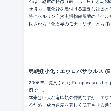
石は、恐竜の特徴（歯、爪、尾）と鳥類
せ持ち、進化論を裏付ける重要な証拠と
特にベルリン自然史博物館所蔵の「ベル
良さから「化石界のモナ・リザ」とも呼
島嶼矮小化：エウロパサウルス (Euro
2006年に発見された Europasaur
例です。
本来は巨大な竜脚類の仲間ですが、エウ
るため、成長速度を著しく低下させる進