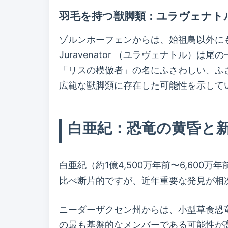
羽毛を持つ獣脚類：ユラヴェナト
ゾルンホーフェンからは、始祖鳥以外に
Juravenator （ユラヴェナトル）は
「リスの模倣者」の名にふさわしい、ふ
広範な獣脚類に存在した可能性を示して
白亜紀：恐竜の黄昏と
白亜紀（約1億4,500万年前〜6,60
比べ断片的ですが、近年重要な発見が相
ニーダーザクセン州からは、小型草食恐竜 
の最も基盤的なメンバーである可能性が