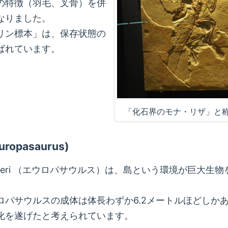
の特徴（羽毛、叉骨）を併
なりました。
リン標本」は、保存状態の
ばれています。
「化石界のモナ・リザ」と称
pasaurus)
us holgeri （エウロパサウルス）は、島という環境が
ロパサウルスの成体は体長わずか6.2メートルほどしか
化を遂げたと考えられています。