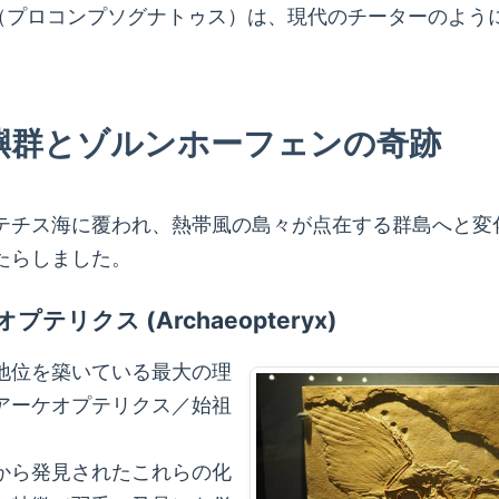
athus （プロコンプソグナトゥス）は、現代のチーターの
嶼群とゾルンホーフェンの奇跡
テチス海に覆われ、熱帯風の島々が点在する群島へと変
たらしました。
クス (Archaeopteryx)
地位を築いている最大の理
hica （アーケオプテリクス／始祖
から発見されたこれらの化