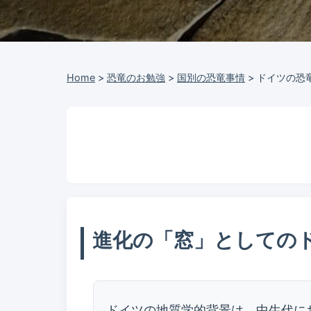
Home
>
恐竜のお勉強
>
国別の恐竜事情
>
ドイツの恐
進化の「窓」としての
ドイツの地質学的背景は、中生代に