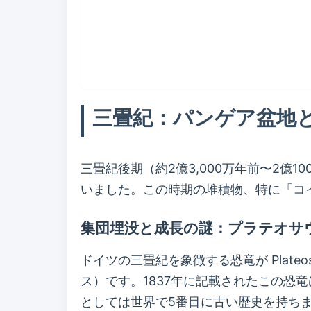
三畳紀：パンゲア盆地
三畳紀後期（約2億3,000万年前〜2
いました。この時期の堆積物、特に「コイ
集団埋没と成長の謎：プラテオサウルス 
ドイツの三畳紀を象徴する恐竜が Plateos
ス）です。1837年に記載されたこの恐
としては世界で5番目に古い歴史を持ち