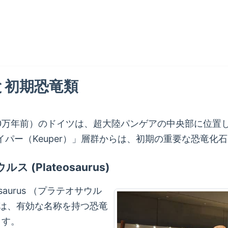
と初期恐竜類
億100万年前）のドイツは、超大陸パンゲアの中央部に位
パー（Keuper）」層群からは、初期の重要な恐竜化
(Plateosaurus)
aurus （プラテオサウル
竜は、有効な名称を持つ恐竜
ます。