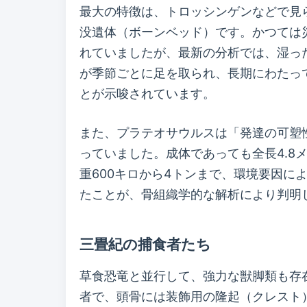
最大の特徴は、トロッシンゲンなどで見
没遺体（ボーンベッド）です。かつては
れていましたが、最新の分析では、湿っ
が季節ごとに足を取られ、長期にわたっ
とが示唆されています。
また、プラテオサウルスは「発達の可塑
っていました。成体であっても全長4.8
重600キロから4トンまで、環境要因に
たことが、骨組織学的な解析により判明
三畳紀の捕食者たち
草食恐竜と並行して、強力な獣脚類も存在し
者で、頭骨には装飾用の隆起（クレスト