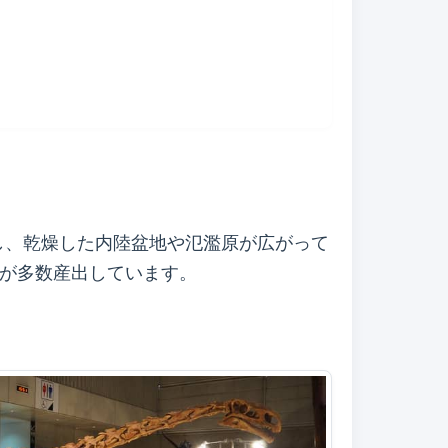
置し、乾燥した内陸盆地や氾濫原が広がって
石が多数産出しています。