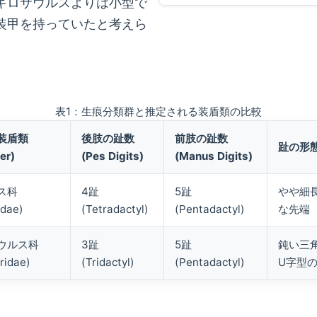
キロサウルスよりは小型で
装甲を持っていたと考えら
表1：生痕分類群と推定される装盾類の比較
装盾類
後肢の趾数
前肢の趾数
趾の形
er)
(Pes Digits)
(Manus Digits)
ス科
4趾
5趾
やや細
idae)
(Tetradactyl)
(Pentadactyl)
な先端
ウルス科
3趾
5趾
鈍い三
ridae)
(Tridactyl)
(Pentadactyl)
U字型