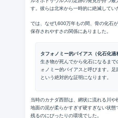
ルオポドサウルスの足跡の発見が持つ最
す。彼らは北米から一時的に絶滅してい
では、なぜ1,600万年もの間、骨の化
保存されやすさの関係にありました。
タフォノミー的バイアス（化石化過
生き物が死んでから化石になるまで
ォノミー的バイアスと呼びます。足
という絶対的な証明になります。
当時のカナダ西部は、網状に流れる川や
地面の泥が柔らかすぎず硬すぎない状態
残るのにぴったりの環境でした。