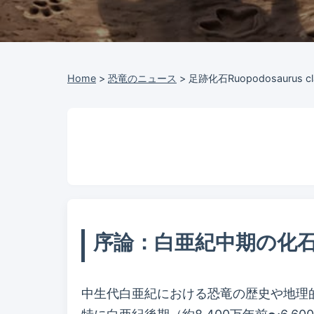
Home
>
恐竜のニュース
>
足跡化石Ruopodosauru
序論：白亜紀中期の化
中生代白亜紀における恐竜の歴史や地理