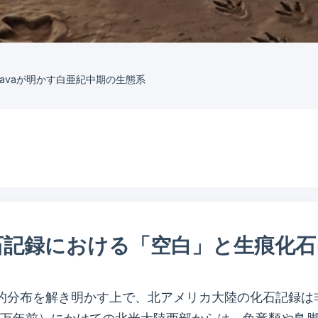
s clavaが明かす白亜紀中期の生態系
石記録における「空白」と生痕化石
的分布を解き明かす上で、北アメリカ大陸の化石記録は