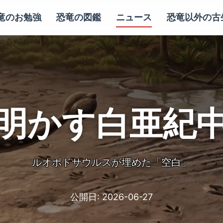
竜のお勉強
恐竜の図鑑
ニュース
恐竜以外の古
明かす白亜紀
ルオポドサウルスが埋めた「空白」
公開日:
2026-06-27