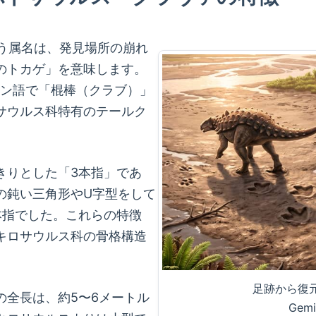
)という属名は、発見場所の崩れ
のトカゲ」を意味します。
ラテン語で「棍棒（クラブ）」
サウルス科特有のテールク
きりとした「3本指」であ
の鈍い三角形やU字型をして
本指でした。これらの特徴
キロサウルス科の骨格構造
足跡から復
の全長は、約5〜6メートル
Gemi