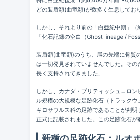
特に白亜紀後期（約8,400万年前〜6
どの装盾類(曲竜類)が数多く生息して
しかし、それより前の「白亜紀中期」（約
「化石記録の空白（Ghost lineage / F
装盾類(曲竜類)のうち、尾の先端に骨
は一切発見されていませんでした。その
長く支持されてきました。
しかし、カナダ・ブリティッシュコロン
ル規模の大規模な足跡化石（トラックウ
キロサウルス科の足跡であることが判明し、2
正式に記載されました。この足跡化石が
新種の足跡化石：ルオ