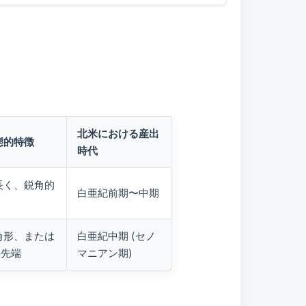
北米における産出
態的特徴
時代
長く、鋭角的
白亜紀前期〜中期
角形、または
白亜紀中期 (セノ
の先端
マニアン期)