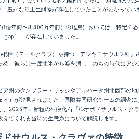
,600万年前）にかけての北米大陸西部からは、角竜類や
おり、豊かな陸上生態系が存在していたことがわかってい
1億年前〜8,400万年前）の地層においては、特定の
ossil gap）」が存在していました。
質の棍棒（テールクラブ）を持つ「アンキロサウルス科」
ため、彼らは一度北米から姿を消し、のちの時代にアジ
ビア州のタンブラー・リッジやアルバータ州北西部の地層
ェイ）が発見されました。国際共同研究チームの調査に
025年に新種の生痕化石『ルオポドサウルス・クラヴァ（Ru
教えてくれる当時の生態系について解説します。
ポドサウルス・クラヴァの特徴