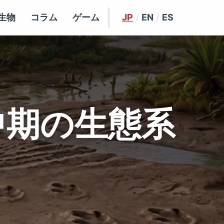
生物
コラム
ゲーム
JP
/
EN
/
ES
中期の生態系