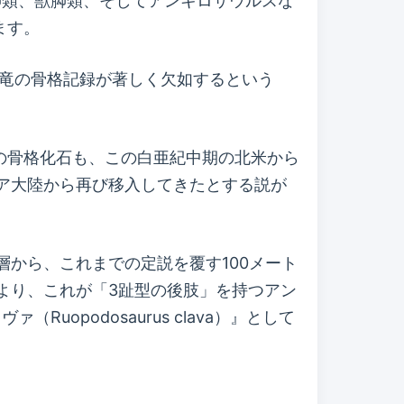
鳥脚類、獣脚類、そしてアンキロサウルスな
ます。
恐竜の骨格記録が著しく欠如するという
の骨格化石も、この白亜紀中期の北米から
ア大陸から再び移入してきたとする説が
から、これまでの定説を覆す100メート
より、これが「3趾型の後肢」を持つアン
opodosaurus clava）』として