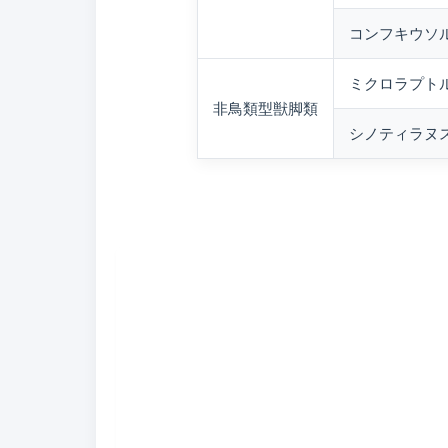
コンフキウソルニス
ミクロラプトル（
非鳥類型獣脚類
シノティラヌス（S