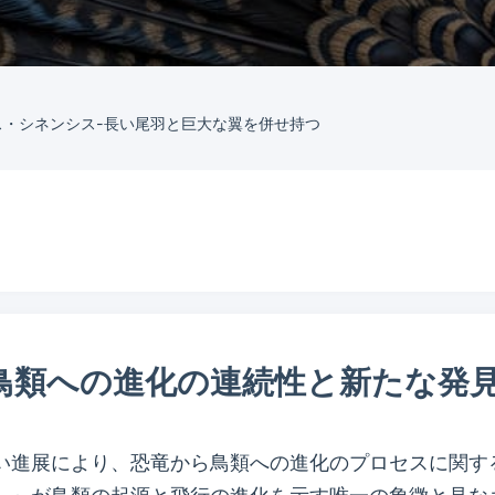
ス・シネンシス-長い尾羽と巨大な翼を併せ持つ
鳥類への進化の連続性と新たな発
い進展により、恐竜から鳥類への進化のプロセスに関す