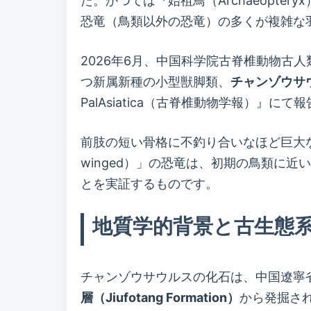
た。かつては『始祖鳥（Archaeopt
恐竜（鳥類以外の恐竜）の多くが複雑な
2026年6月、中国科学院古脊椎動物古人
つ新属新種の小型獣脚類、
チャンゾウサウル
PalAsiatica（古脊椎動物学報）』にて
前肢の短い骨格に不釣り合いなほど巨大な
winged）」の恐竜は、初期の鳥類に
とを実証するものです。
地質学的背景と古生態
チャンゾウサウルスの化石は、中国遼寧
層（Jiufotang Formation）
から発掘さ