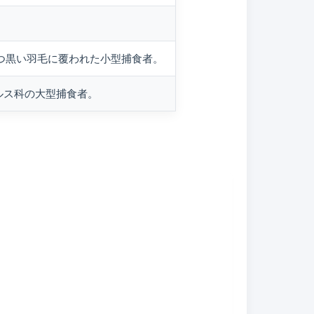
つ黒い羽毛に覆われた小型捕食者。
ルス科の大型捕食者。