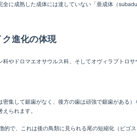
全に成熟した成体には達していない「亜成体（subadu
イク進化の体現
ン科やドロマエオサウルス科、そしてオヴィラプトロサ
は密集して鋸歯がなく、後方の歯は頑強で鋸歯がある）
考えられます。
特徴的で、これは後の鳥類に見られる尾の短縮化（ピゴ