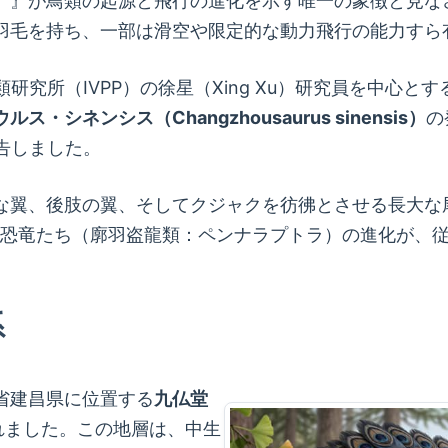
eryx）』が鳥類の起源と飛行の進化を示す唯一の象徴と
羽毛を持ち、一部は滑空や限定的な動力飛行の能力すら
類研究所（IVPP）の徐星（Xing Xu）研究員を中心
ス・シネンシス（Changzhousaurus sinensis）
の
報告しました。
翼、後肢の翼、そしてクジャクを彷彿とさせる長大な尾羽
近い恐竜たち（廓羽盗龍類：ペンナラプトラ）の進化が、
系
省建昌県に位置する
九仏堂
れました。この地層は、中生