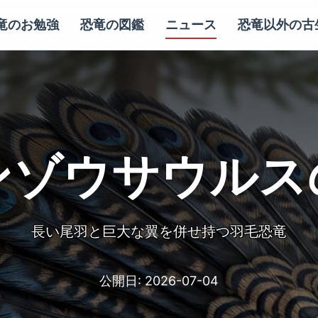
竜のお勉強
恐竜の図鑑
ニュース
恐竜以外の古
ンゾウサウルス
長い尾羽と巨大な翼を併せ持つ羽毛恐竜
公開日:
2026-07-04