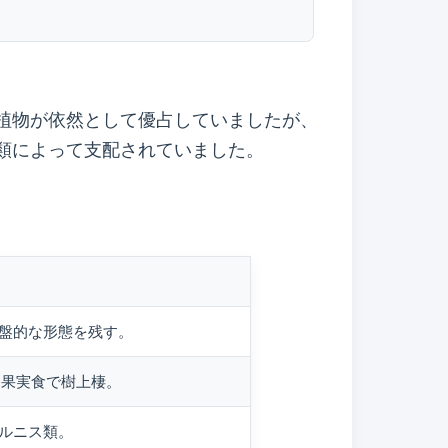
植物が依然として優占していましたが、
類によって支配されていました。
盤的な形態を残す。
。果実食で樹上棲。
ルニス類。