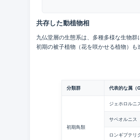
共存した動植物相
九仏堂層の生態系は、多種多様な生物群
初期の被子植物（花を咲かせる植物）も
分類群
代表的な属（G
ジェホロルニス（
サペオルニス（S
初期鳥類
ロンギプテリクス