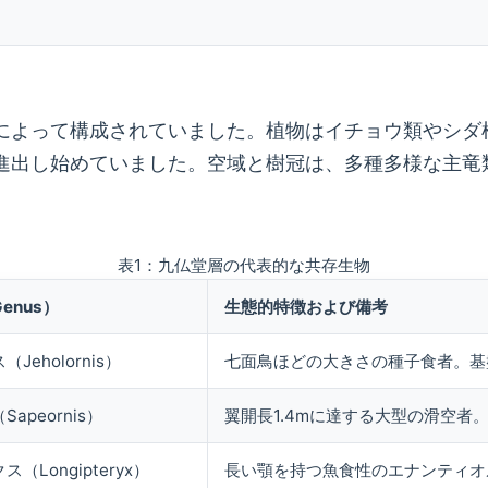
によって構成されていました。植物はイチョウ類やシダ
進出し始めていました。空域と樹冠は、多種多様な主竜
表1：九仏堂層の代表的な共存生物
enus）
生態的特徴および備考
Jeholornis）
七面鳥ほどの大きさの種子食者。基
apeornis）
翼開長1.4mに達する大型の滑空者
（Longipteryx）
長い顎を持つ魚食性のエナンティオ