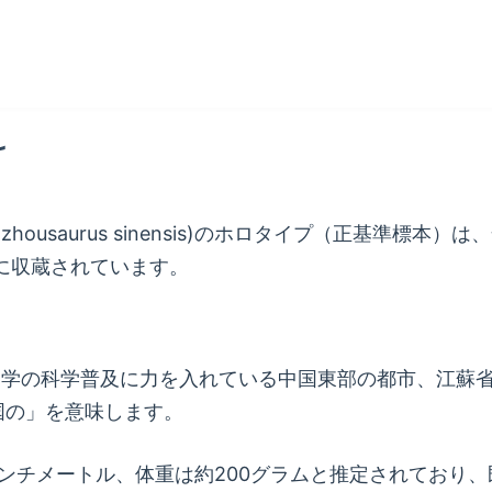
け
housaurus sinensis)のホロタイプ（正基準標
に収蔵されています。
、古生物学の科学普及に力を入れている中国東部の都市、江蘇省
中国の」を意味します。
ンチメートル、体重は約200グラムと推定されており