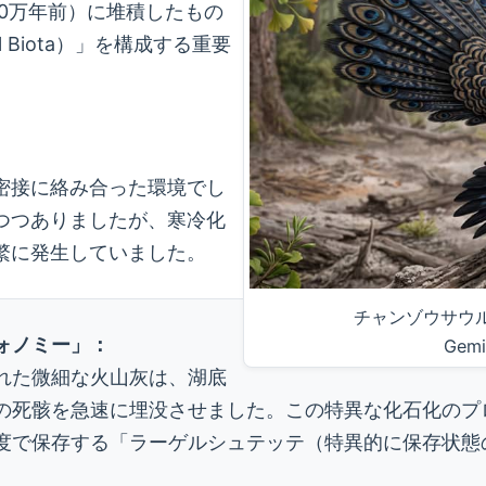
00万年前）に堆積したもの
 Biota）」を構成する重要
密接に絡み合った環境でし
つつありましたが、寒冷化
繁に発生していました。
チャンゾウサウ
ォノミー」：
Gemi
れた微細な火山灰は、湖底
の死骸を急速に埋没させました。この特異な化石化のプ
度で保存する「ラーゲルシュテッテ（特異的に保存状態