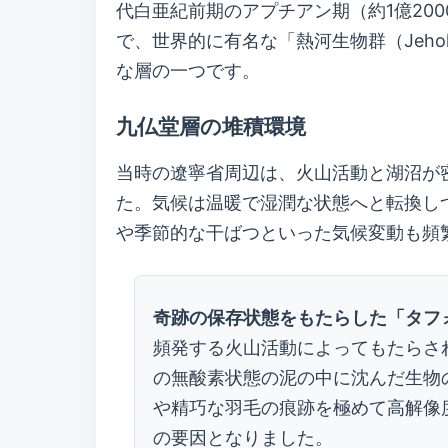
代白亜紀前期のアプチアン期（約1億20
で、世界的に有名な「熱河生物群（Jehol
な層の一つです。
九仏堂層の堆積環境
当時の遼寧省周辺は、火山活動と湖沼が
た。気候は温暖で湿潤な状態へと転換し
や季節的な干ばつといった気候変動も頻
奇跡の保存状態をもたらした「タフ
頻発する火山活動によってもたらさ
の無酸素状態の泥の中に沈んだ生物
や精巧な羽毛の痕跡を極めて高解像
の要因となりました。