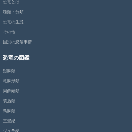
恐竜とは
種類・分類
恐竜の生態
その他
国別の恐竜事情
恐竜の図鑑
獣脚類
竜脚形類
周飾頭類
装盾類
鳥脚類
三畳紀
ジュラ紀