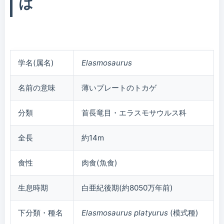
は
学名(属名)
Elasmosaurus
名前の意味
薄いプレートのトカゲ
分類
首長竜目・エラスモサウルス科
全長
約14m
食性
肉食(魚食)
生息時期
白亜紀後期(約8050万年前)
下分類・種名
Elasmosaurus platyurus
(模式種)