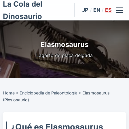
La Cola del
JP
/
EN
/
ES
Dinosaurio
Elasmosaurus
Lagarto de placa delgada
Home
>
Enciclopedia de Paleontología
>
Elasmosaurus
(Plesiosaurio)
¿Qué es Elasmosaurus