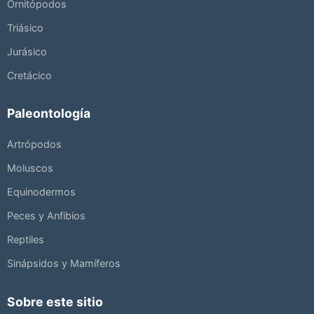
Ornitópodos
Triásico
Jurásico
Cretácico
Paleontología
Artrópodos
Moluscos
Equinodermos
Peces y Anfibios
Reptiles
Sinápsidos y Mamíferos
Sobre este sitio