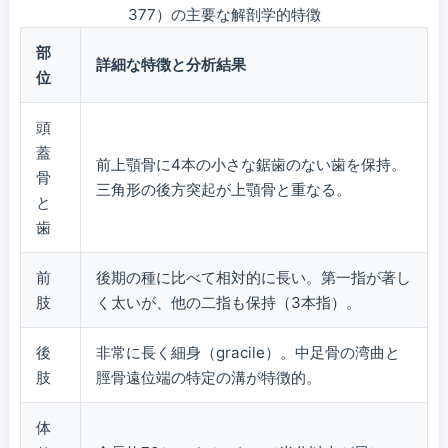
377）の主要な解剖学的特徴
部
詳細な特徴と分析結果
位
頭
蓋
前上顎骨に4本の小さな鋸歯のない歯を保持。
骨
三角形の後方突起が上顎骨と重なる。
と
歯
前
後期の種に比べて相対的に長い。第一指が著し
肢
く太いが、他の二指も保持（3本指）。
後
非常に長く細身（gracile）。中足骨の湾曲と
肢
脛骨遠位端の特定の溝が特徴的。
体