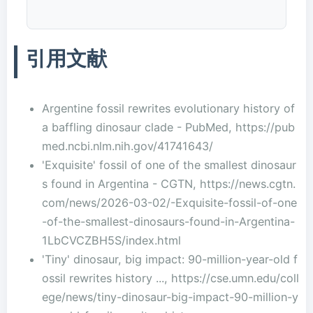
引用文献
Argentine fossil rewrites evolutionary history of
a baffling dinosaur clade - PubMed, https://pub
med.ncbi.nlm.nih.gov/41741643/
'Exquisite' fossil of one of the smallest dinosaur
s found in Argentina - CGTN, https://news.cgtn.
com/news/2026-03-02/-Exquisite-fossil-of-one
-of-the-smallest-dinosaurs-found-in-Argentina-
1LbCVCZBH5S/index.html
'Tiny' dinosaur, big impact: 90-million-year-old f
ossil rewrites history ..., https://cse.umn.edu/coll
ege/news/tiny-dinosaur-big-impact-90-million-y