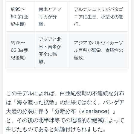
約95〜
南米とアフ
アルナシェトリがパタゴ
90 (白亜
リカが分
ニアに生息。小型化の進
紀中期)
離。
行。
アジアと北
約75〜
アジアでパルヴィカーソ
米・南米が
66 (白亜
ル亜科が繁栄。食蟻性の
完全に隔
紀後期)
極致。
離。
このモデルによれば、白亜紀後期の不連続な分布
は「海を渡った拡散」の結果ではなく、パンゲア
大陸の分裂に伴う「分断分布（vicariance）」
と、その後の北半球等での地域的な絶滅によって
生じたものであると結論付けられました。