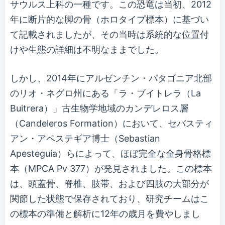
サウルス上科の一種です。この恐竜は当初、2012
年に断片的な脚の骨（ホロタイプ標本）に基づい
て記載されましたが、その当時は系統的な位置付
けや生態の詳細は不明なままでした。
しかし、2014年にアルゼンチン・パタゴニア北部
のリオ・ネグロ州にある「ラ・ブイトレラ（La
Buitrera）」古生物学地域のカンデレロス層
（Candeleros Formation）において、セバスティ
アン・アペステギア博士（Sebastian
Apesteguía）らによって、ほぼ完全な全身骨格標
本（MPCA Pv 377）が発見されました。この標本
は、頭蓋骨、脊椎、肢帯、および四肢の大部分が
関節した状態で保存されており、研究チームはこ
の標本の準備と解析に12年の歳月を費やしまし