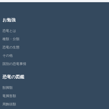
お勉強
恐竜とは
種類・分類
恐竜の生態
その他
国別の恐竜事情
恐竜の図鑑
獣脚類
竜脚形類
周飾頭類