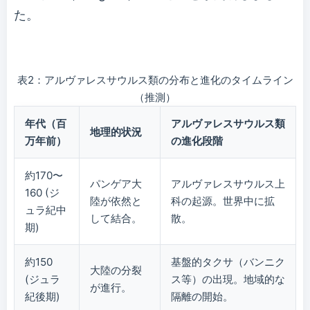
た。
表2：アルヴァレスサウルス類の分布と進化のタイムライン
（推測）
年代（百
アルヴァレスサウルス類
地理的状況
万年前）
の進化段階
約170〜
パンゲア大
アルヴァレスサウルス上
160 (ジ
陸が依然と
科の起源。世界中に拡
ュラ紀中
して結合。
散。
期)
約150
基盤的タクサ（バンニク
大陸の分裂
(ジュラ
ス等）の出現。地域的な
が進行。
紀後期)
隔離の開始。