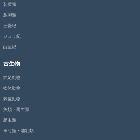
装盾類
鳥脚類
三畳紀
ジュラ紀
白亜紀
古生物
節足動物
軟体動物
棘皮動物
魚類・両生類
爬虫類
単弓類・哺乳類