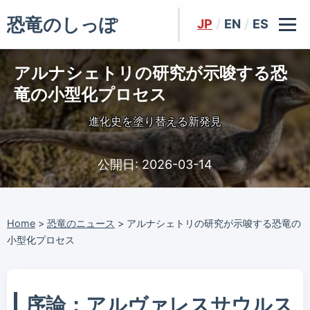
恐竜のしっぽ
JP
/
EN
/
ES
アルナシェトリの研究が示唆する恐
竜の小型化プロセス
進化史を塗り替える新発見
公開日:
2026-03-14
Home
>
恐竜のニュース
>
アルナシェトリの研究が示唆する恐竜の
小型化プロセス
序論：アルヴァレスサウルス