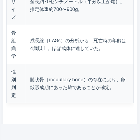
サ
全長約70センチメートル（半分以上が尾）。
イ
推定体重約700〜900g。
ズ
骨
組
成長線（LAGs）の分析から、死亡時の年齢は
織
4歳以上。ほぼ成体に達していた。
学
性
別
髄状骨（medullary bone）の存在により、卵
判
殻形成期にあった雌であることが確定。
定