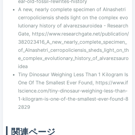
ear-old-fossil-rewrites-history
A new, nearly complete specimen of Alnashetri
cerropoliciensis sheds light on the complex evo
lutionary history of alvarezsauroidea - Research
Gate, https://www.researchgate.net/publication/
382023416_A_new_nearly_complete_specimen_
of_Alnashetri_cerropoliciensis_sheds_light_on_th
e_complex_evolutionary_history_of_alvarezsauro
idea
Tiny Dinosaur Weighing Less Than 1 Kilogram Is
One Of The Smallest Ever Found, https://www.if
lscience.com/tiny-dinosaur-weighing-less-than-
1-kilogram-is-one-of-the-smallest-ever-found-8
2829
関連ページ