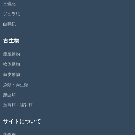
三畳紀
ジュラ紀
白亜紀
古生物
節足動物
軟体動物
棘皮動物
魚類・両生類
爬虫類
単弓類・哺乳類
サイトについて
著作権