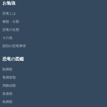
お勉強
恐竜とは
種類・分類
恐竜の生態
その他
国別の恐竜事情
恐竜の図鑑
獣脚類
竜脚形類
周飾頭類
装盾類
鳥脚類