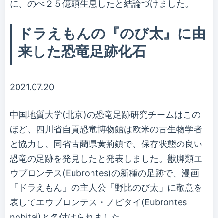
に、のべ２５億頭生息したと結論づけました。
ドラえもんの『のび太』に由
来した恐竜足跡化石
2021.07.20
中国地質大学(北京)の恐竜足跡研究チームはこの
ほど、四川省自貢恐竜博物館は欧米の古生物学者
と協力し、同省古藺県黄荊鎮で、保存状態の良い
恐竜の足跡を発見したと発表しました。獣脚類エ
ウブロンテス(Eubrontes)の新種の足跡で、漫画
「ドラえもん」の主人公「野比のび太」に敬意を
表してエウブロンテス・ノビタイ(Eubrontes
nobitai)と名付けられました。