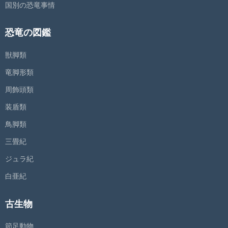
国別の恐竜事情
恐竜の図鑑
獣脚類
竜脚形類
周飾頭類
装盾類
鳥脚類
三畳紀
ジュラ紀
白亜紀
古生物
節足動物