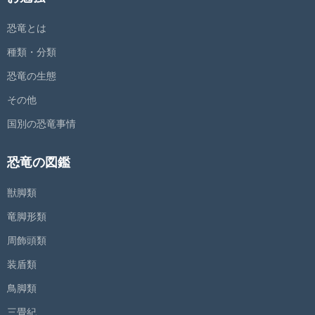
恐竜とは
種類・分類
恐竜の生態
その他
国別の恐竜事情
恐竜の図鑑
獣脚類
竜脚形類
周飾頭類
装盾類
鳥脚類
三畳紀