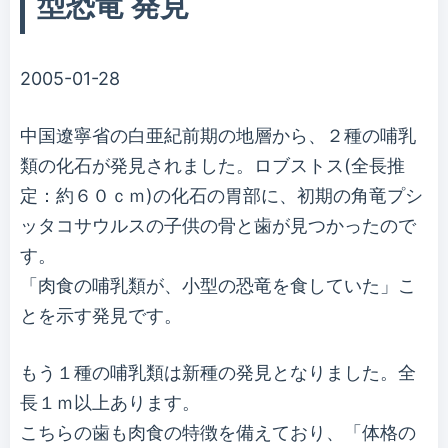
型恐竜 発見
2005-01-28
中国遼寧省の白亜紀前期の地層から、２種の哺乳
類の化石が発見されました。ロブストス(全長推
定：約６０ｃｍ)の化石の胃部に、初期の角竜プシ
ッタコサウルスの子供の骨と歯が見つかったので
す。
「肉食の哺乳類が、小型の恐竜を食していた」こ
とを示す発見です。
もう１種の哺乳類は新種の発見となりました。全
長１ｍ以上あります。
こちらの歯も肉食の特徴を備えており、「体格の