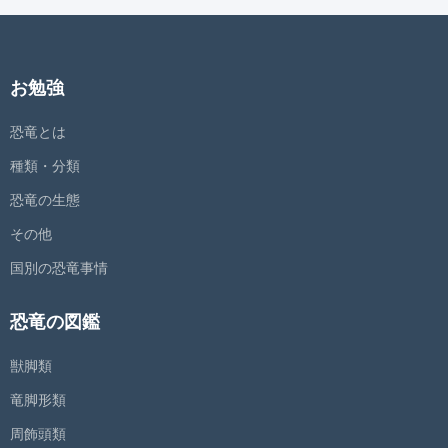
お勉強
恐竜とは
種類・分類
恐竜の生態
その他
国別の恐竜事情
恐竜の図鑑
獣脚類
竜脚形類
周飾頭類