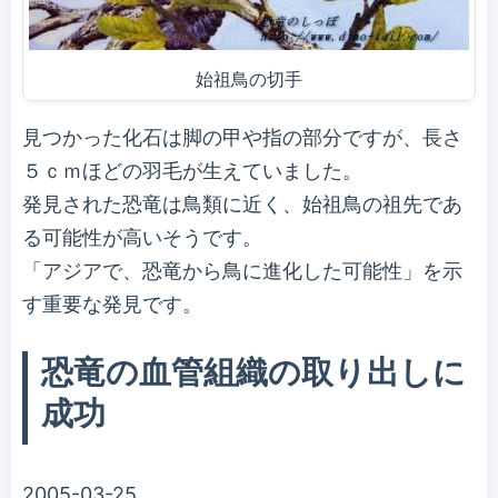
始祖鳥の切手
見つかった化石は脚の甲や指の部分ですが、長さ
５ｃｍほどの羽毛が生えていました。
発見された恐竜は鳥類に近く、始祖鳥の祖先であ
る可能性が高いそうです。
「アジアで、恐竜から鳥に進化した可能性」を示
す重要な発見です。
恐竜の血管組織の取り出しに
成功
2005-03-25