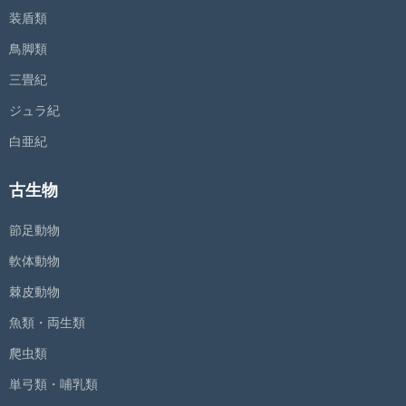
装盾類
鳥脚類
三畳紀
ジュラ紀
白亜紀
古生物
節足動物
軟体動物
棘皮動物
魚類・両生類
爬虫類
単弓類・哺乳類