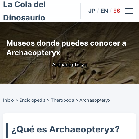
La Cola del
JP
/
EN
/
ES
Dinosaurio
Museos donde puedes conocer a
Archaeopteryx
Archaeopteryx
Inicio
>
Enciclopedia
>
Theropoda
>
Archaeopteryx
¿Qué es Archaeopteryx?