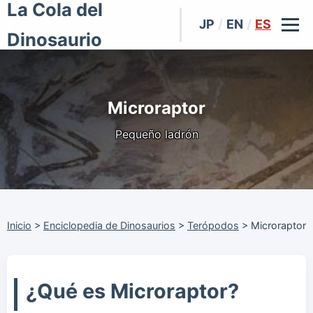
La Cola del
JP
/
EN
/
ES
Dinosaurio
Microraptor
Pequeño ladrón
Inicio
>
Enciclopedia de Dinosaurios
>
Terópodos
>
Microraptor
¿Qué es Microraptor?