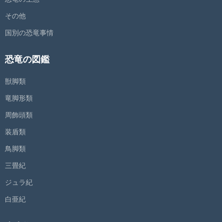
その他
国別の恐竜事情
恐竜の図鑑
獣脚類
竜脚形類
周飾頭類
装盾類
鳥脚類
三畳紀
ジュラ紀
白亜紀