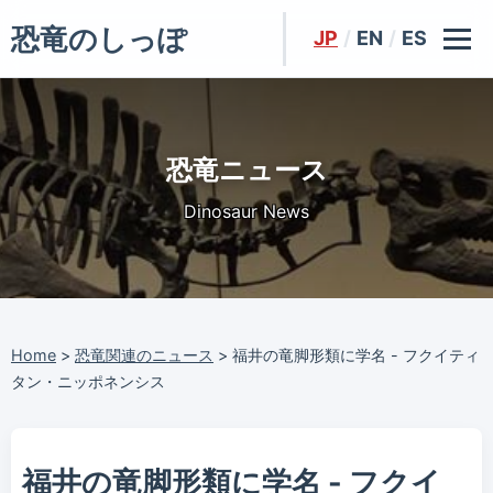
恐竜のしっぽ
JP
/
EN
/
ES
恐竜ニュース
Dinosaur News
Home
>
恐竜関連のニュース
>
福井の竜脚形類に学名 - フクイティ
タン・ニッポネンシス
福井の竜脚形類に学名 - フクイ