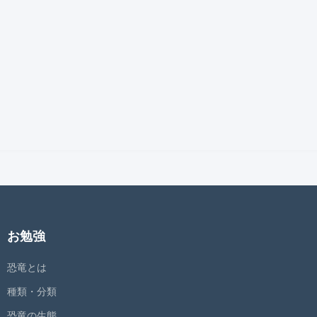
お勉強
恐竜とは
種類・分類
恐竜の生態