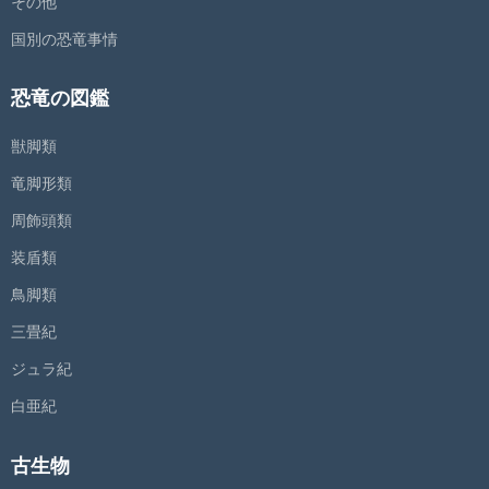
その他
国別の恐竜事情
恐竜の図鑑
獣脚類
竜脚形類
周飾頭類
装盾類
鳥脚類
三畳紀
ジュラ紀
白亜紀
古生物