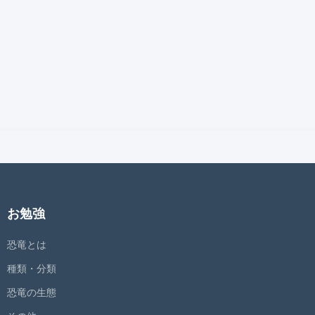
お勉強
恐竜とは
種類・分類
恐竜の生態