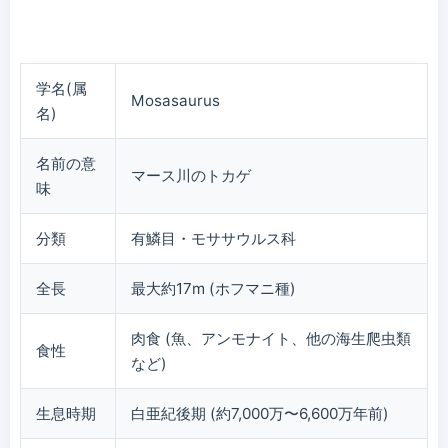
学名(属
Mosasaurus
名)
名前の意
マース川のトカゲ
味
分類
有鱗目・モササウルス科
全長
最大約17m (ホフマニ種)
肉食 (魚、アンモナイト、他の海生爬虫類
食性
など)
生息時期
白亜紀後期 (約7,000万〜6,600万年前)