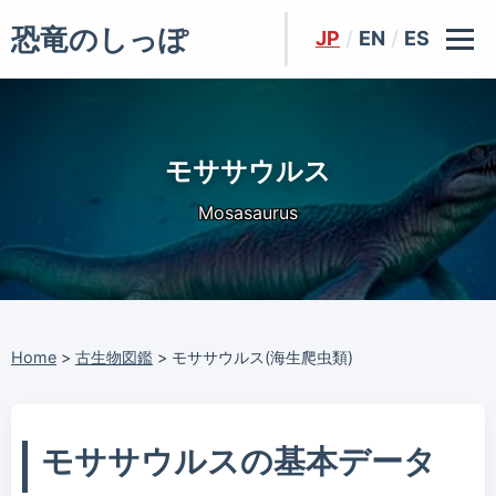
恐竜のしっぽ
JP
/
EN
/
ES
モササウルス
Mosasaurus
Home
>
古生物図鑑
>
モササウルス(海生爬虫類)
モササウルスの基本データ