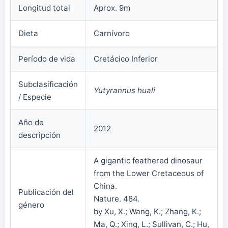
Longitud total
Aprox. 9m
Dieta
Carnívoro
Período de vida
Cretácico Inferior
Subclasificación
Yutyrannus huali
/ Especie
Año de
2012
descripción
A gigantic feathered dinosaur
from the Lower Cretaceous of
China.
Publicación del
Nature. 484.
género
by Xu, X.; Wang, K.; Zhang, K.;
Ma, Q.; Xing, L.; Sullivan, C.; Hu,