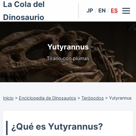
La Cola del
JP
/
EN
/
ES
Dinosaurio
Yutyrannus
Tirano con plumas
Inicio
>
Enciclopedia de Dinosaurios
>
Terópodos
>
Yutyrannus
¿Qué es Yutyrannus?