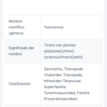
Nombre
científico
Yutyrannus
(género)
Tirano con plumas
Significado del
yŭ(pluma)[chino]-
nombre
tyrannus(tirano)[latín]
Saurischia, Theropoda
(Suborden Theropoda,
Infraorden Tetanurae,
Clasificación
Superfamilia
Tyrannosauroidea, Familia
Proceratosauridae)