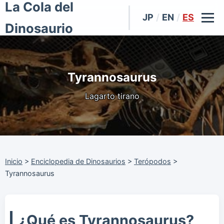
La Cola del
JP
/
EN
/
ES
Dinosaurio
Tyrannosaurus
Lagarto tirano
Inicio
>
Enciclopedia de Dinosaurios
>
Terópodos
>
Tyrannosaurus
¿Qué es Tyrannosaurus?