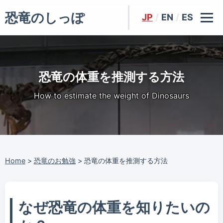
恐竜のしっぽ
JP
/
EN
/
ES
恐竜の体重を推測する方法
How to estimate the weight of Dinosaurs
Home
>
恐竜のお勉強
>
恐竜の体重を推測する方法
なぜ恐竜の体重を知りたいの