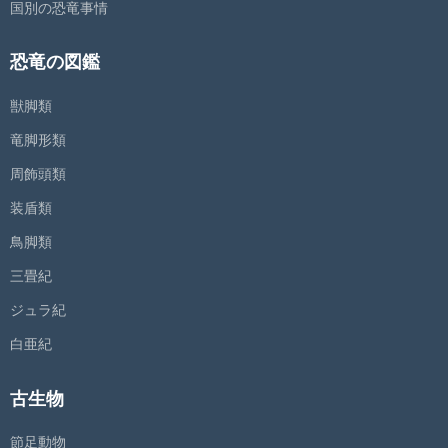
国別の恐竜事情
恐竜の図鑑
獣脚類
竜脚形類
周飾頭類
装盾類
鳥脚類
三畳紀
ジュラ紀
白亜紀
古生物
節足動物