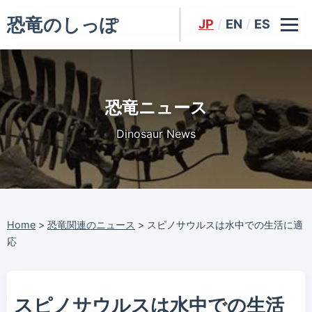
恐竜のしっぽ
JP
/
EN
/
ES
恐竜ニュース
Dinosaur News
Home
>
恐竜関連のニュース
>
スピノサウルスは水中での生活に適
応
スピノサウルスは水中での生活