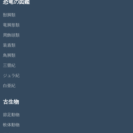
恐竜の図鑑
獣脚類
竜脚形類
周飾頭類
装盾類
鳥脚類
三畳紀
ジュラ紀
白亜紀
古生物
節足動物
軟体動物