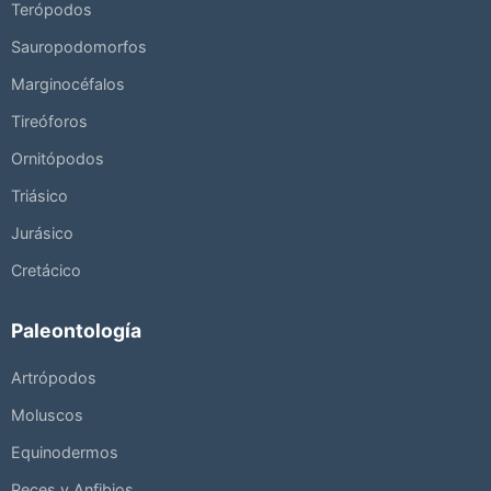
Terópodos
Sauropodomorfos
Marginocéfalos
Tireóforos
Ornitópodos
Triásico
Jurásico
Cretácico
Paleontología
Artrópodos
Moluscos
Equinodermos
Peces y Anfibios