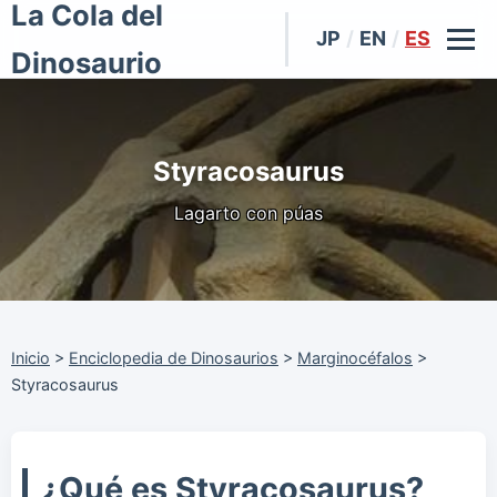
La Cola del
JP
/
EN
/
ES
Dinosaurio
Styracosaurus
Lagarto con púas
Inicio
>
Enciclopedia de Dinosaurios
>
Marginocéfalos
>
Styracosaurus
¿Qué es Styracosaurus?