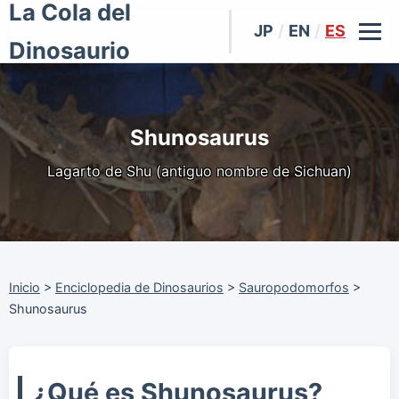
La Cola del
JP
/
EN
/
ES
Dinosaurio
Shunosaurus
Lagarto de Shu (antiguo nombre de Sichuan)
Inicio
>
Enciclopedia de Dinosaurios
>
Sauropodomorfos
>
Shunosaurus
¿Qué es Shunosaurus?