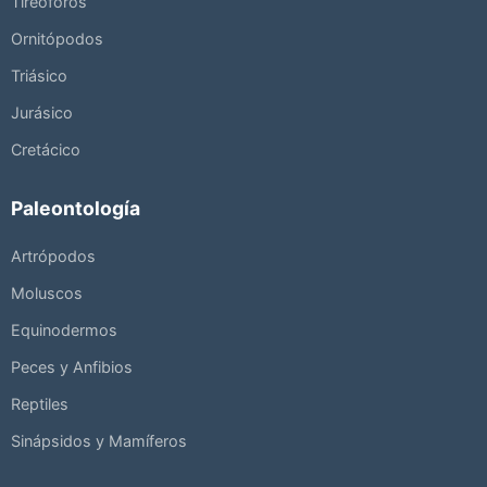
Tireóforos
Ornitópodos
Triásico
Jurásico
Cretácico
Paleontología
Artrópodos
Moluscos
Equinodermos
Peces y Anfibios
Reptiles
Sinápsidos y Mamíferos