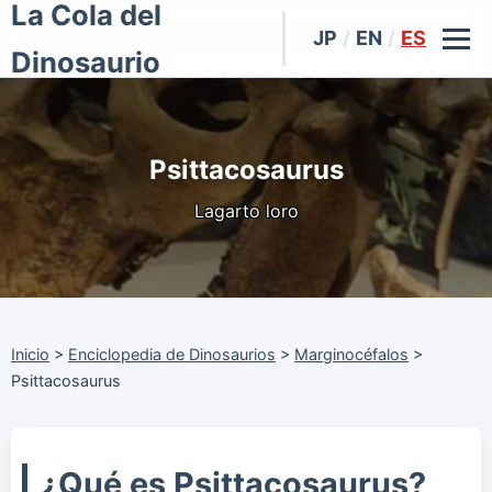
La Cola del
JP
/
EN
/
ES
Dinosaurio
Psittacosaurus
Lagarto loro
Inicio
>
Enciclopedia de Dinosaurios
>
Marginocéfalos
>
Psittacosaurus
¿Qué es Psittacosaurus?