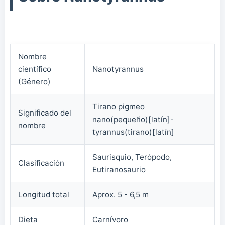
Nombre
científico
Nanotyrannus
(Género)
Tirano pigmeo
Significado del
nano(pequeño)[latín]-
nombre
tyrannus(tirano)[latín]
Saurisquio, Terópodo,
Clasificación
Eutiranosaurio
Longitud total
Aprox. 5 - 6,5 m
Dieta
Carnívoro