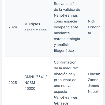
Reevaluación
de la validez de
Nanotyrannus
como especie
Nick
Múltiples
2024
independiente
Longrich 
especímenes
mediante
al.
osteohistología
y análisis
filogenético
Confirmación
de la madurez
histológica y
Lindsay
CMNH 7541 /
propuesta de
Zanno,
2025
NCSM
una nueva
James
40000
especie
Napoli et a
Nanotyrannus
lethaeus