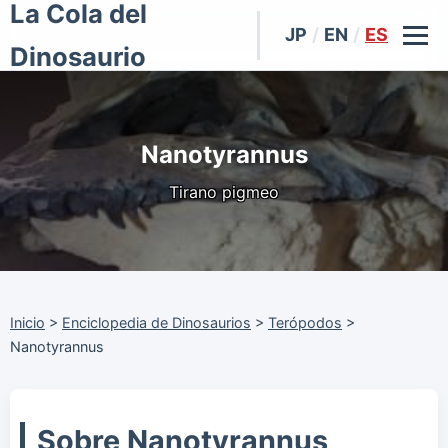
La Cola del
JP
/
EN
/
ES
Dinosaurio
Nanotyrannus
Tirano pigmeo
Inicio
>
Enciclopedia de Dinosaurios
>
Terópodos
>
Nanotyrannus
Sobre Nanotyrannus