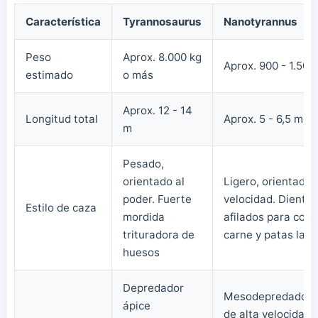
Característica
Tyrannosaurus
Nanotyrannus
Peso
Aprox. 8.000 kg
Aprox. 900 - 1.500
estimado
o más
Aprox. 12 - 14
Longitud total
Aprox. 5 - 6,5 m
m
Pesado,
orientado al
Ligero, orientado a
poder. Fuerte
velocidad. Dientes
Estilo de caza
mordida
afilados para cort
trituradora de
carne y patas larg
huesos
Depredador
Mesodepredador/
ápice
de alta velocidad