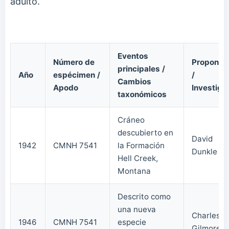
adulto.
Eventos
Número de
Proponen
principales /
Año
espécimen /
/
Cambios
Apodo
Investiga
taxonómicos
Cráneo
descubierto en
David
1942
CMNH 7541
la Formación
Dunkle
Hell Creek,
Montana
Descrito como
una nueva
Charles
1946
CMNH 7541
especie
Gilmore