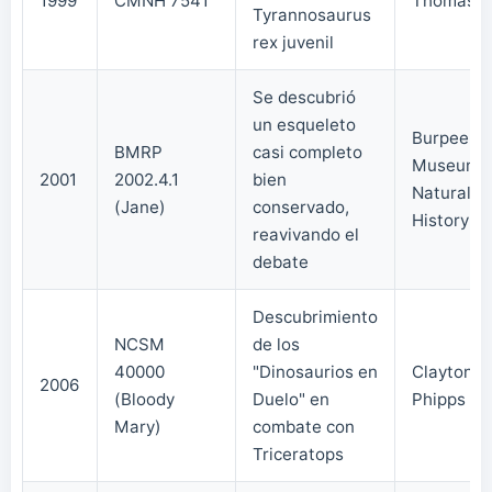
1999
CMNH 7541
Thomas C
Tyrannosaurus
rex juvenil
Se descubrió
un esqueleto
Burpee
BMRP
casi completo
Museum o
2001
2002.4.1
bien
Natural
(Jane)
conservado,
History
reavivando el
debate
Descubrimiento
NCSM
de los
40000
"Dinosaurios en
Clayton
2006
(Bloody
Duelo" en
Phipps et 
Mary)
combate con
Triceratops