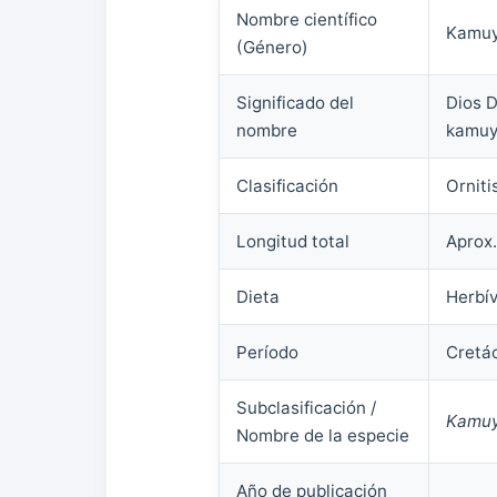
Nombre científico
Kamuy
(Género)
Significado del
Dios 
nombre
kamuy 
Clasificación
Orniti
Longitud total
Aprox
Dieta
Herbí
Período
Cretác
Subclasificación /
Kamuy
Nombre de la especie
Año de publicación