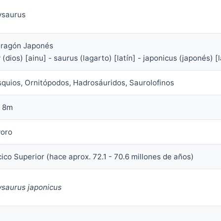
saurus
Dragón Japonés
(dios) [ainu] - saurus (lagarto) [latín] - japonicus (japonés) [l
squios, Ornitópodos, Hadrosáuridos, Saurolofinos
. 8m
voro
ico Superior (hace aprox. 72.1 - 70.6 millones de años)
saurus japonicus