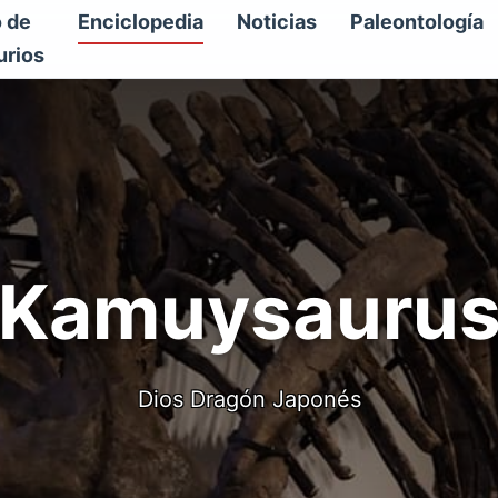
o de
Enciclopedia
Noticias
Paleontología
urios
Kamuysauru
Dios Dragón Japonés