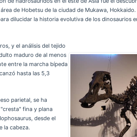
ción de hadrosáuridos en el este de Asia fue el desc
 área de Hobetsu de la ciudad de Mukawa, Hokkaido. 
 dilucidar la historia evolutiva de los dinosaurios en
s, y el análisis del tejido
adulto maduro de al menos
nte entre la marcha bípeda
canzó hasta las 5,3
eso parietal, se ha
"cresta" fina y plana
lophosaurus, desde el
e la cabeza.