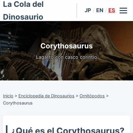
La Cola del
JP
/
EN
/
ES
Dinosaurio
Corythosaurus
Lagarto con casco corintio
Inicio
>
Enciclopedia de Dinosaurios
>
Ornitópodos
>
Corythosaurus
¿Qué es el Corythosaurus?