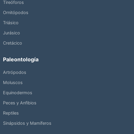
Tireóforos
Ornitópodos
Triásico
Jurásico
Cretácico
Paleontología
Artrópodos
Moluscos
Equinodermos
Peces y Anfibios
Reptiles
Sinápsidos y Mamíferos