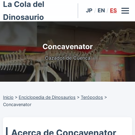
La Cola del
JP
/
EN
/
ES
Dinosaurio
Concavenator
Cazador de Cuenca
Inicio
>
Enciclopedia de Dinosaurios
>
Terópodos
>
Concavenator
Acerca de Concavenator