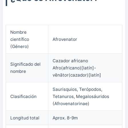
Nombre
científico
Afrovenator
(Género)
Cazador africano
Significado del
Afro(africano)[latín]-
nombre
vēnātor(cazador)[latín]
Saurisquios, Terópodos,
Clasificación
Tetanuros, Megalosáuridos
(Afrovenatorinae)
Longitud total
Aprox. 8-9m