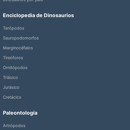
Enciclopedia de Dinosaurios
Terópodos
Sauropodomorfos
Marginocéfalos
Tireóforos
Ornitópodos
Triásico
Jurásico
Cretácico
Paleontología
Artrópodos