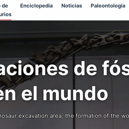
o de
Enciclopedia
Noticias
Paleontología
urios
aciones de fós
en el mundo
nosaur excavation area, the formation of the wo