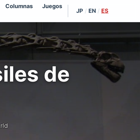
Columnas
Juegos
JP
/
EN
/
ES
iles de
rld