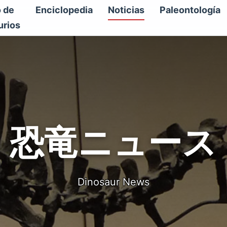
o de
Enciclopedia
Noticias
Paleontología
urios
恐竜ニュース
Dinosaur News