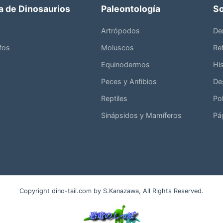
a de Dinosaurios
Paleontología
So
Artrópodos
De
fos
Moluscos
Ref
Equinodermos
His
Peces y Anfibios
De
Reptiles
Po
Sinápsidos y Mamíferos
Pá
Copyright dino-tail.com by S.Kanazawa, All Rights Reserved.