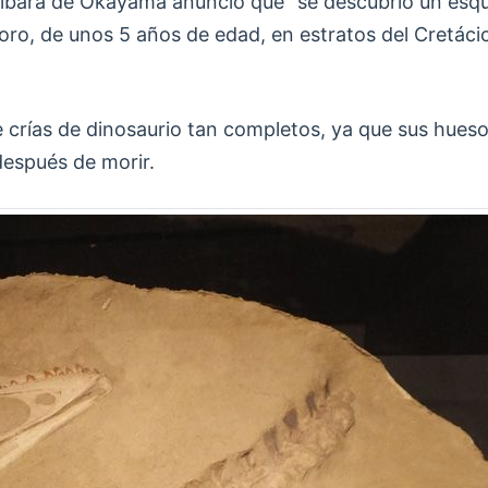
ibara de Okayama anunció que "se descubrió un esqu
oro, de unos 5 años de edad, en estratos del Cretácic
e crías de dinosaurio tan completos, ya que sus hueso
después de morir.