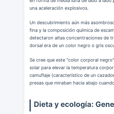
en forma de media luna de lado a lado
una aceleración explosivos.
Un descubrimiento aún más asombroso fu
fina y la composición química de esca
detectaron altas concentraciones de t
dorsal era de un color negro o gris osc
Se cree que este "color corporal negr
solar para elevar la temperatura corpor
camuflaje (característico de un cazado
presas que miraban hacia abajo cuando 
Dieta y ecología: Gene