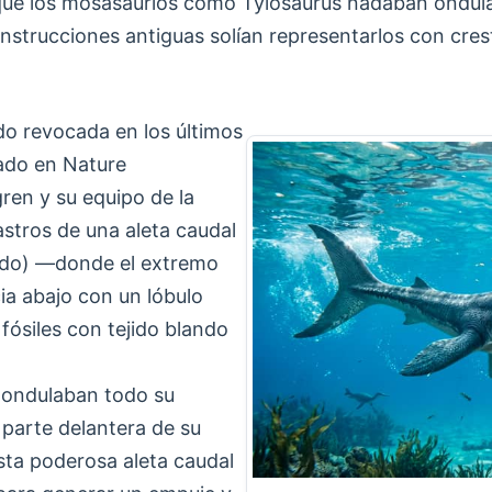
a que los mosasaurios como Tylosaurus nadaban ondu
strucciones antiguas solían representarlos con cres
do revocada en los últimos
cado en Nature
ren y su equipo de la
astros de una aleta caudal
rtido) —donde el extremo
cia abajo con un lóbulo
fósiles con tejido blando
 ondulaban todo su
 parte delantera de su
ta poderosa aleta caudal