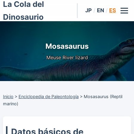
La Cola del
JP
/
EN
/
ES
Dinosaurio
Mosasaurus
Meuse River lizard
Inicio
>
Enciclopedia de Paleontología
>
Mosasaurus (Reptil
marino)
Datos básicos de