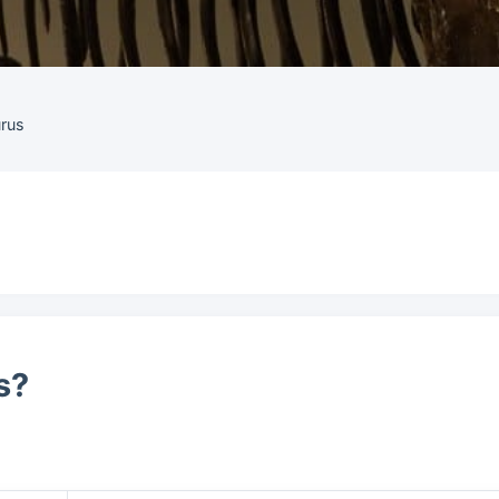
rus
s?