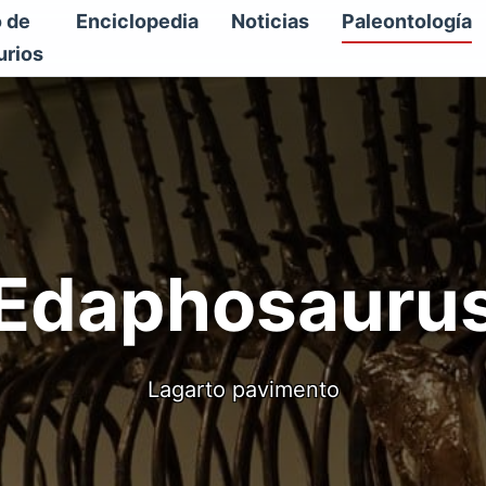
o de
Enciclopedia
Noticias
Paleontología
urios
Edaphosauru
Lagarto pavimento