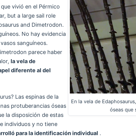
que vivió en el Pérmico
, but a large sail role
hosaurus and Dimetrodon.
guíneos. No hay evidencia
 vasos sanguíneos.
 Dimetrodon parece haber
alor,
la vela de
el diferente al del
urus? Las espinas de la
En la vela de Edaphosaurus,
inas protuberancias óseas
óseas que s
e la disposición de estas
e individuos y no tiene
rrolló para la identificación individual
.