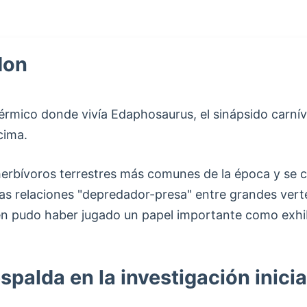
don
érmico donde vivía Edaphosaurus, el sinápsido carn
cima.
rbívoros terrestres más comunes de la época y se cr
as relaciones "depredador-presa" entre grandes verteb
én pudo haber jugado un papel importante como exhi
 espalda en la investigación inic