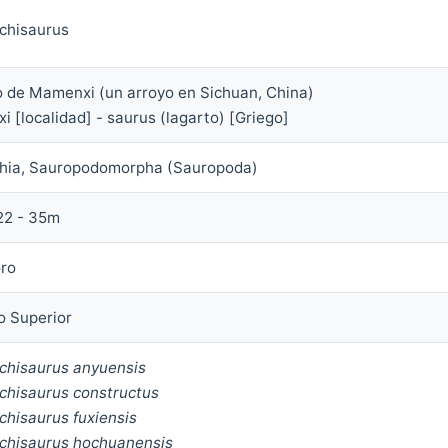
hisaurus
 de Mamenxi (un arroyo en Sichuan, China)
 [localidad] - saurus (lagarto) [Griego]
chia, Sauropodomorpha (Sauropoda)
22 - 35m
oro
o Superior
hisaurus anyuensis
hisaurus constructus
hisaurus fuxiensis
hisaurus hochuanensis