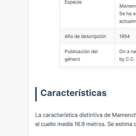
Especie
Mamenc
Se ha s
actualm
Año de descripción
1954
Publicación del
On a ne
género
by C.C.
Características
La característica distintiva de Mamenc
el cuello medía 16.9 metros. Se estima