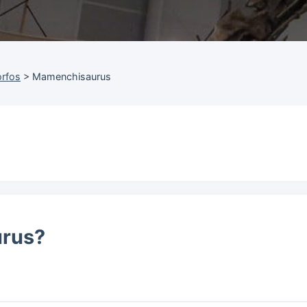
rfos
>
Mamenchisaurus
rus?