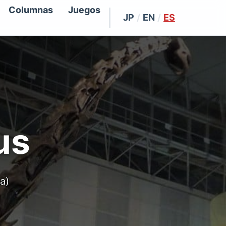
Columnas
Juegos
JP
/
EN
/
ES
us
a)