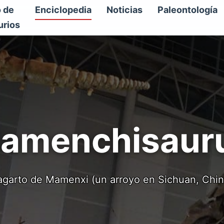
o de
Enciclopedia
Noticias
Paleontología
urios
amenchisaur
agarto de Mamenxi (un arroyo en Sichuan, Chin