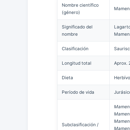
Nombre científico
Mamenc
(género)
Significado del
Lagarto
nombre
Mamenxi
Clasificación
Sauris
Longitud total
Aprox. 
Dieta
Herbív
Período de vida
Jurásic
Mamenc
Mamenc
Mamenc
Subclasificación /
Mamenc