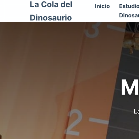
La Cola del
Inicio
Estudi
Dinosa
Dinosaurio
M
L