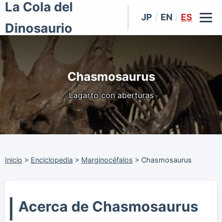
La Cola del
JP
/
EN
/
ES
Dinosaurio
Chasmosaurus
Lagarto con aberturas
Inicio
>
Enciclopedia
>
Marginocéfalos
>
Chasmosaurus
Acerca de Chasmosaurus