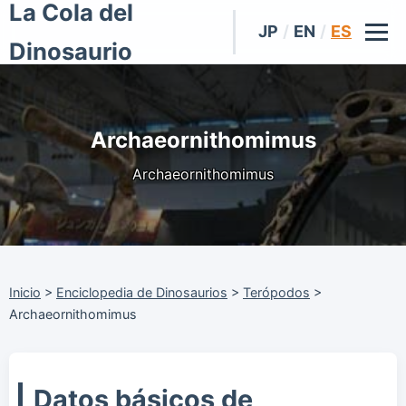
La Cola del
JP
/
EN
/
ES
Dinosaurio
Archaeornithomimus
Archaeornithomimus
Inicio
>
Enciclopedia de Dinosaurios
>
Terópodos
>
Archaeornithomimus
Datos básicos de