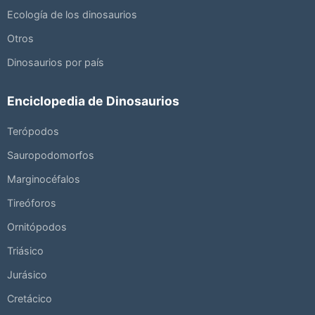
Ecología de los dinosaurios
Otros
Dinosaurios por país
Enciclopedia de Dinosaurios
Terópodos
Sauropodomorfos
Marginocéfalos
Tireóforos
Ornitópodos
Triásico
Jurásico
Cretácico