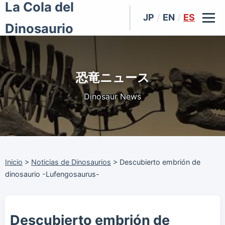
La Cola del
JP
/
EN
/
ES
Dinosaurio
恐竜ニュース
Dinosaur News
Inicio
>
Noticias de Dinosaurios
>
Descubierto embrión de
dinosaurio -Lufengosaurus-
Descubierto embrión de