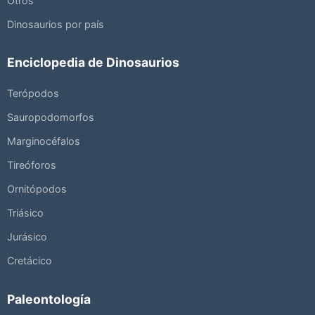
Otros
Dinosaurios por país
Enciclopedia de Dinosaurios
Terópodos
Sauropodomorfos
Marginocéfalos
Tireóforos
Ornitópodos
Triásico
Jurásico
Cretácico
Paleontología