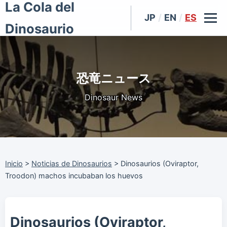
La Cola del
JP
/
EN
/
ES
Dinosaurio
恐竜ニュース
Dinosaur News
Inicio
>
Noticias de Dinosaurios
>
Dinosaurios (Oviraptor,
Troodon) machos incubaban los huevos
Dinosaurios (Oviraptor,