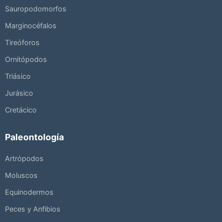
Sauropodomorfos
Marginocéfalos
Tireóforos
Ornitópodos
Triásico
Jurásico
Cretácico
Paleontología
Artrópodos
Moluscos
Equinodermos
Peces y Anfibios